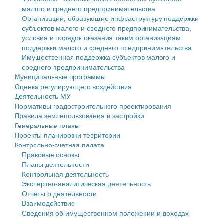
малого и среднего предпринимательства
Персональные данные
Организации, образующие инфраструктуру поддержки
субъектов малого и среднего предпринимательства,
Оценка регулирующего воздействия
условия и порядок оказания таким организациям
поддержки малого и среднего предпринимательства
Деятельность МУ
Имущественная поддержка субъектов малого и
среднего предпринимательства
Нормативы градостроительного проектирования
Муниципальные программы
Оценка регулирующего воздействия
Правила землепользования и застройки
Деятельность МУ
Нормативы градостроительного проектирования
Генеральные планы
Правила землепользования и застройки
Генеральные планы
Проекты планировки территории
Проекты планировки территории
Контрольно-счетная палата
Собрание депутатов
Правовые основы
Планы деятельности
Городское поселение
Контрольная деятельность
Экспертно-аналитическая деятельность
Сельские поселения
Отчеты о деятельности
Взаимодействие
Сведения об имущественном положении и доходах