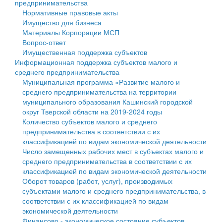
предпринимательства
Нормативные правовые акты
Государственные услуги
Символика
муниципального округа Тверской области
Финансовое управление
Имущество для бизнеса
Материалы Корпорации МСП
Промышленность и АПК
Устав
Администрация Кашинского муниципального округа
Бюджет для граждан
Вопрос-ответ
Имущественная поддержка субъектов
Экономика и бизнес
Гостям округа
Тверской области
Имущество
Информационная поддержка субъектов малого и
среднего предпринимательства
...
Туризм
Управление сельскими территориями
Выявление правообладателей ранее учтенных
Муниципальная программа «Развитие малого и
среднего предпринимательства на территории
Культура
Открытые данные
объектов недвижимости
муниципального образования Кашинский городской
округ Тверской области на 2019-2024 годы
Образование
Работа с обращениями граждан
Имущественная поддержка субъектов малого и
Количество субъектов малого и среднего
предпринимательства в соответствии с их
Здравоохранение
Муниципальный контроль
среднего предпринимательства
классификацией по видам экономической деятельности
Число замещенных рабочих мест в субъектах малого и
Социальная защита
Муниципальные услуги
Информационная поддержка субъектов малого и
среднего предпринимательства в соответствии с их
классификацией по видам экономической деятельности
Фотоальбом
Проекты административных регламентов
среднего предпринимательства
Оборот товаров (работ, услуг), производимых
субъектами малого и среднего предпринимательства, в
Антимонопольный комплаенс
Муниципальные программы
соответствии с их классификацией по видам
экономической деятельности
Противодействие коррупции
Контрольно-счетная палата
Финансово - экономическое состояние субъектов