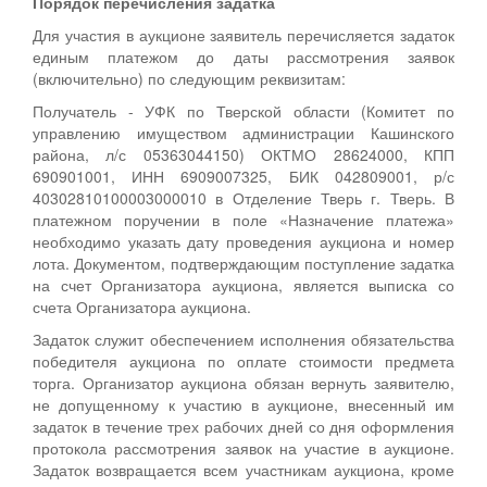
Порядок перечисления задатка
Для участия в аукционе заявитель перечисляется задаток
единым платежом до даты рассмотрения заявок
(включительно) по следующим реквизитам:
Получатель - УФК по Тверской области (Комитет по
управлению имуществом администрации Кашинского
района, л/с 05363044150) ОКТМО 28624000, КПП
690901001, ИНН 6909007325, БИК 042809001, р/с
40302810100003000010 в Отделение Тверь г. Тверь. В
платежном поручении в поле «Назначение платежа»
необходимо указать дату проведения аукциона и номер
лота. Документом, подтверждающим поступление задатка
на счет Организатора аукциона, является выписка со
счета Организатора аукциона.
Задаток служит обеспечением исполнения обязательства
победителя аукциона по оплате стоимости предмета
торга. Организатор аукциона обязан вернуть заявителю,
не допущенному к участию в аукционе, внесенный им
задаток в течение трех рабочих дней со дня оформления
протокола рассмотрения заявок на участие в аукционе.
Задаток возвращается всем участникам аукциона, кроме