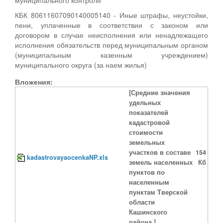
КБК 80611607090140005140 - Иные штрафы, неустойки,
пени, уплаченные в соответствии с законом или
договором в случае неисполнения или ненадлежащего
исполнения обязательств перед муниципальным органом
(муниципальным казенным учреждением)
муниципального округа (за наем жилья)
Вложения:
[Средние значения
удельных
показателей
кадастровой
стоимости
земельных
участков в составе
154
kadastrovayaocenkaNP.xls
земель населенных
Кб
пунктов по
населенным
пунктам Тверской
области
Кашинского
района.]