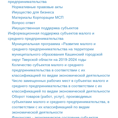
предпринимательства
Нормативные правовые акты
Государственные услуги
Символика
муниципального округа Тверской области
Финансовое управление
Имущество для бизнеса
Материалы Корпорации МСП
Промышленность и АПК
Устав
Администрация Кашинского муниципального округа
Бюджет для граждан
Вопрос-ответ
Имущественная поддержка субъектов
Экономика и бизнес
Гостям округа
Тверской области
Имущество
Информационная поддержка субъектов малого и
среднего предпринимательства
...
Туризм
Управление сельскими территориями
Выявление правообладателей ранее учтенных
Муниципальная программа «Развитие малого и
среднего предпринимательства на территории
Культура
Открытые данные
объектов недвижимости
муниципального образования Кашинский городской
округ Тверской области на 2019-2024 годы
Образование
Работа с обращениями граждан
Имущественная поддержка субъектов малого и
Количество субъектов малого и среднего
предпринимательства в соответствии с их
Здравоохранение
Муниципальный контроль
среднего предпринимательства
классификацией по видам экономической деятельности
Число замещенных рабочих мест в субъектах малого и
Социальная защита
Муниципальные услуги
Информационная поддержка субъектов малого и
среднего предпринимательства в соответствии с их
классификацией по видам экономической деятельности
Фотоальбом
Проекты административных регламентов
среднего предпринимательства
Оборот товаров (работ, услуг), производимых
субъектами малого и среднего предпринимательства, в
Антимонопольный комплаенс
Муниципальные программы
соответствии с их классификацией по видам
экономической деятельности
Противодействие коррупции
Контрольно-счетная палата
Финансово - экономическое состояние субъектов