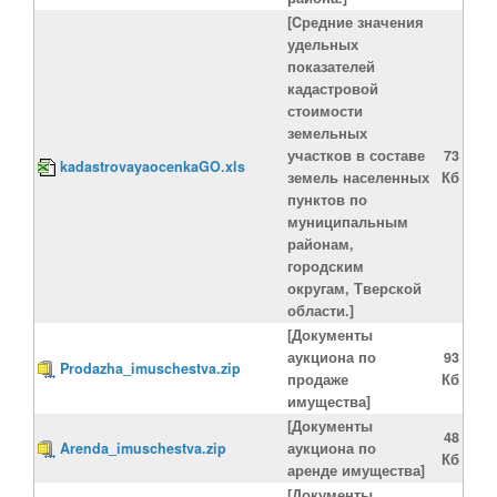
[Cредние значения
удельных
показателей
кадастровой
стоимости
земельных
участков в составе
73
kadastrovayaocenkaGO.xls
земель населенных
Кб
пунктов по
муниципальным
районам,
городским
округам, Тверской
области.]
[Документы
аукциона по
93
Prodazha_imuschestva.zip
продаже
Кб
имущества]
[Документы
48
Arenda_imuschestva.zip
аукциона по
Кб
аренде имущества]
[Документы