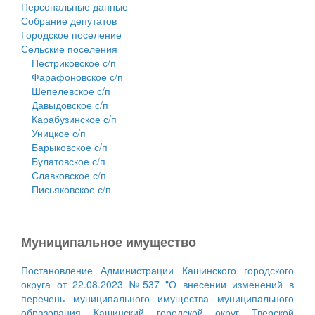
Персональные данные
Собрание депутатов
Городское поселение
Сельские поселения
Пестриковское с/п
Фарафоновское с/п
Шепелевское с/п
Давыдовское с/п
Карабузинское с/п
Уницкое с/п
Барыковское с/п
Булатовское с/п
Славковское с/п
Письяковское с/п
Муниципальное имущество
Постановление Администрации Кашинского городского
округа от 22.08.2023 №537 "О внесении изменений в
перечень муниципального имущества муниципального
образования Кашинский городской округ Тверской