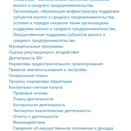
малого и среднего предпринимательства
Персональные данные
Организации, образующие инфраструктуру поддержки
субъектов малого и среднего предпринимательства,
Оценка регулирующего воздействия
условия и порядок оказания таким организациям
поддержки малого и среднего предпринимательства
Деятельность МУ
Имущественная поддержка субъектов малого и
среднего предпринимательства
Нормативы градостроительного проектирования
Муниципальные программы
Оценка регулирующего воздействия
Правила землепользования и застройки
Деятельность МУ
Нормативы градостроительного проектирования
Генеральные планы
Правила землепользования и застройки
Генеральные планы
Проекты планировки территории
Проекты планировки территории
Контрольно-счетная палата
Собрание депутатов
Правовые основы
Планы деятельности
Городское поселение
Контрольная деятельность
Экспертно-аналитическая деятельность
Сельские поселения
Отчеты о деятельности
Взаимодействие
Сведения об имущественном положении и доходах