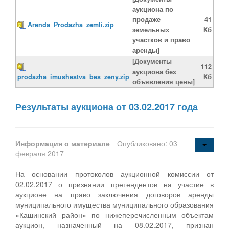
аукциона по
продаже
41
Arenda_Prodazha_zemli.zip
земельных
Кб
участков и право
аренды]
[Документы
112
аукциона без
prodazha_imushestva_bes_zeny.zip
Кб
объявления цены]
Результаты аукциона от 03.02.2017 года
Информация о материале
Опубликовано: 03
февраля 2017
На основании протоколов аукционной комиссии от
02.02.2017 о признании претендентов на участие в
аукционе на право заключения договоров аренды
муниципального имущества муниципального образования
«Кашинский район» по нижеперечисленным объектам
аукцион, назначенный на 08.02.2017, признан