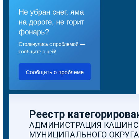
Не убран снег, яма
на дороге, не горит
фонарь?
Столкнулись с проблемой —
сообщите о ней!
Сообщить о проблеме