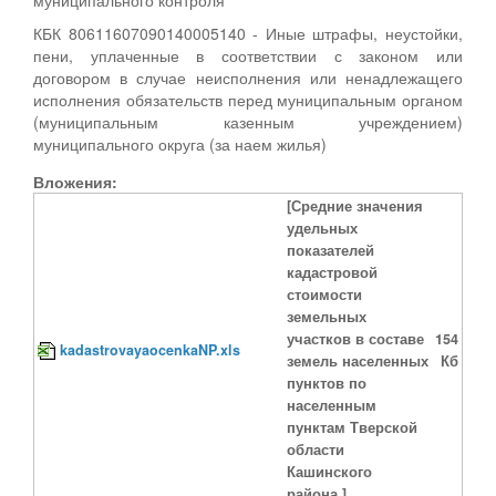
КБК 80611607090140005140 - Иные штрафы, неустойки,
пени, уплаченные в соответствии с законом или
договором в случае неисполнения или ненадлежащего
исполнения обязательств перед муниципальным органом
(муниципальным казенным учреждением)
муниципального округа (за наем жилья)
Вложения:
[Средние значения
удельных
показателей
кадастровой
стоимости
земельных
участков в составе
154
kadastrovayaocenkaNP.xls
земель населенных
Кб
пунктов по
населенным
пунктам Тверской
области
Кашинского
района.]