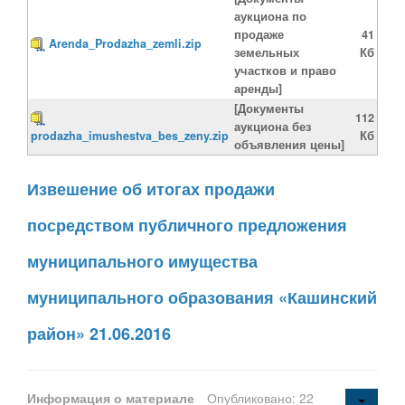
аукциона по
продаже
41
Arenda_Prodazha_zemli.zip
земельных
Кб
участков и право
аренды]
[Документы
112
аукциона без
prodazha_imushestva_bes_zeny.zip
Кб
объявления цены]
Извешение об итогах продажи
посредством публичного предложения
муниципального имущества
муниципального образования «Кашинский
район» 21.06.2016
Информация о материале
Опубликовано: 22