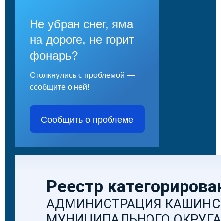
Не убран снег, яма
на дороге, не горит
фонарь?
Столкнулись с проблемой —
сообщите о ней!
Сообщить о проблеме