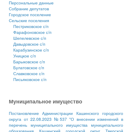
Персональные данные
Собрание депутатов
Городское поселение
Сельские поселения
Пестриковское с/п
Фарафоновское с/п
Шепелевское с/п
Давыдовское с/п
Карабузинское с/п
Уницкое с/п
Барыковское с/п
Булатовское с/п
Славковское с/п
Письяковское с/п
Муниципальное имущество
Постановление Администрации Кашинского городского
округа от 22.08.2023 №537 "О внесении изменений в
перечень муниципального имущества муниципального
образования Кашинский городской округ Тверской