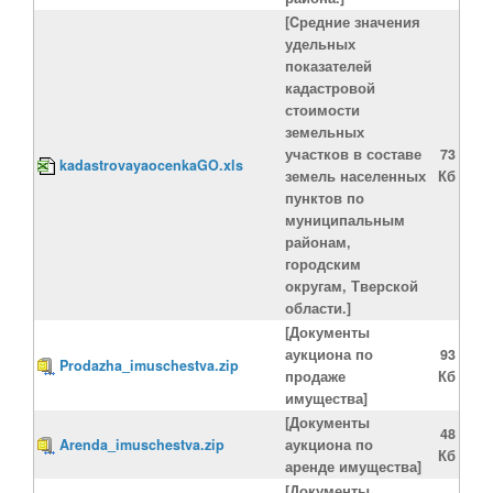
[Cредние значения
удельных
показателей
кадастровой
стоимости
земельных
участков в составе
73
kadastrovayaocenkaGO.xls
земель населенных
Кб
пунктов по
муниципальным
районам,
городским
округам, Тверской
области.]
[Документы
аукциона по
93
Prodazha_imuschestva.zip
продаже
Кб
имущества]
[Документы
48
Arenda_imuschestva.zip
аукциона по
Кб
аренде имущества]
[Документы