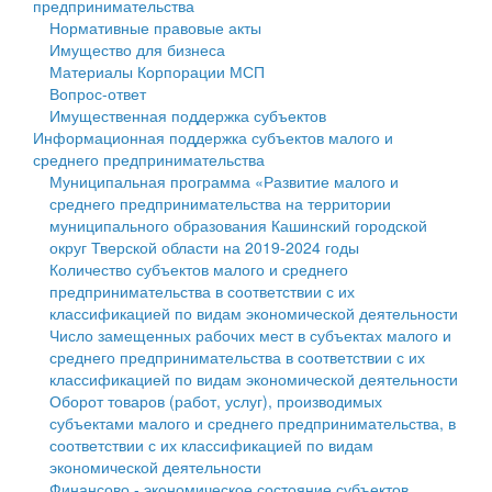
предпринимательства
Нормативные правовые акты
Государственные услуги
Символика
муниципального округа Тверской области
Финансовое управление
Имущество для бизнеса
Материалы Корпорации МСП
Промышленность и АПК
Устав
Администрация Кашинского муниципального округа
Бюджет для граждан
Вопрос-ответ
Имущественная поддержка субъектов
Экономика и бизнес
Гостям округа
Тверской области
Имущество
Информационная поддержка субъектов малого и
среднего предпринимательства
...
Туризм
Управление сельскими территориями
Выявление правообладателей ранее учтенных
Муниципальная программа «Развитие малого и
среднего предпринимательства на территории
Культура
Открытые данные
объектов недвижимости
муниципального образования Кашинский городской
округ Тверской области на 2019-2024 годы
Образование
Работа с обращениями граждан
Имущественная поддержка субъектов малого и
Количество субъектов малого и среднего
предпринимательства в соответствии с их
Здравоохранение
Муниципальный контроль
среднего предпринимательства
классификацией по видам экономической деятельности
Число замещенных рабочих мест в субъектах малого и
Социальная защита
Муниципальные услуги
Информационная поддержка субъектов малого и
среднего предпринимательства в соответствии с их
классификацией по видам экономической деятельности
Фотоальбом
Проекты административных регламентов
среднего предпринимательства
Оборот товаров (работ, услуг), производимых
субъектами малого и среднего предпринимательства, в
Антимонопольный комплаенс
Муниципальные программы
соответствии с их классификацией по видам
экономической деятельности
Противодействие коррупции
Контрольно-счетная палата
Финансово - экономическое состояние субъектов