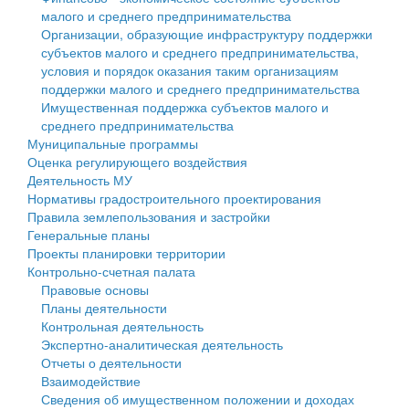
малого и среднего предпринимательства
Персональные данные
Организации, образующие инфраструктуру поддержки
субъектов малого и среднего предпринимательства,
Оценка регулирующего воздействия
условия и порядок оказания таким организациям
поддержки малого и среднего предпринимательства
Деятельность МУ
Имущественная поддержка субъектов малого и
среднего предпринимательства
Нормативы градостроительного проектирования
Муниципальные программы
Оценка регулирующего воздействия
Правила землепользования и застройки
Деятельность МУ
Нормативы градостроительного проектирования
Генеральные планы
Правила землепользования и застройки
Генеральные планы
Проекты планировки территории
Проекты планировки территории
Контрольно-счетная палата
Собрание депутатов
Правовые основы
Планы деятельности
Городское поселение
Контрольная деятельность
Экспертно-аналитическая деятельность
Сельские поселения
Отчеты о деятельности
Взаимодействие
Сведения об имущественном положении и доходах