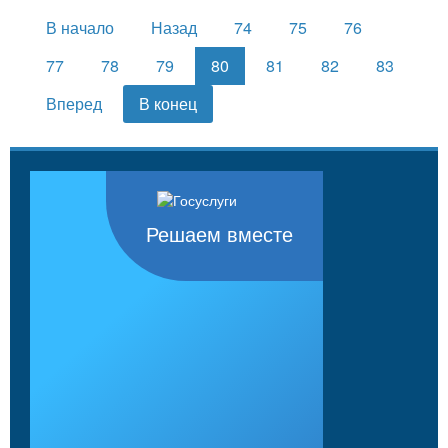
В начало
Назад
74
75
76
77
78
79
80
81
82
83
Вперед
В конец
Решаем вместе