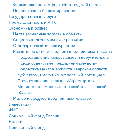
Формирование комфортной городской среды
Государственные услуги
Символика
муниципального округа Тверской области
Финансовое управление
Инициативное бюджетирование
Государственные услуги
Промышленность и АПК
Устав
Администрация Кашинского муниципального округа
Бюджет для граждан
Промышленность и АПК
Экономика и бизнес
Экономика и бизнес
Гостям округа
Тверской области
Имущество
Нестационарные торговые объекты
Социально-экономическое развитие
...
Туризм
Управление сельскими территориями
Выявление правообладателей ранее учтенных
Стандарт развития конкуренции
Развитие малого и среднего предпринимательства
Культура
Открытые данные
объектов недвижимости
Предоставление микрозаймов и поручительств
Фонда содействия предпринимательству
Образование
Работа с обращениями граждан
Имущественная поддержка субъектов малого и
Поддержка Центра экспорта Тверской области
субъектам, имеющим экспортный потенциал
Здравоохранение
Муниципальный контроль
среднего предпринимательства
Предоставление грантов «Агростартап»
Министерством сельского хозяйства Тверской
Социальная защита
Муниципальные услуги
Информационная поддержка субъектов малого и
области
Малое и среднее предпринимательство
Фотоальбом
Проекты административных регламентов
среднего предпринимательства
Инвестиции
ФМС
Антимонопольный комплаенс
Муниципальные программы
Социальный фонд России
Налоги
Противодействие коррупции
Контрольно-счетная палата
Пенсионный фонд