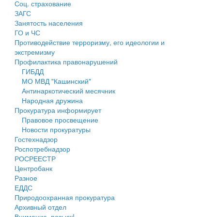
Соц. страхование
Персональные данные
ЗАГС
Занятость населения
Оценка регулирующего воздействия
ГО и ЧС
Противодействие терроризму, его идеологии и
Деятельность МУ
экстремизму
Профилактика правонарушений
Нормативы градостроительного проектирования
ГИБДД
МО МВД "Кашинский"
Правила землепользования и застройки
Антинаркотический месячник
Народная дружина
Генеральные планы
Прокуратура информирует
Правовое просвещение
Проекты планировки территории
Новости прокуратуры
Гостехнадзор
Собрание депутатов
Роспотребнадзор
РОСРЕЕСТР
Городское поселение
Центробанк
Разное
Сельские поселения
ЕДДС
Природоохранная прокуратура
Архивный отдел
Внимание, розыск!