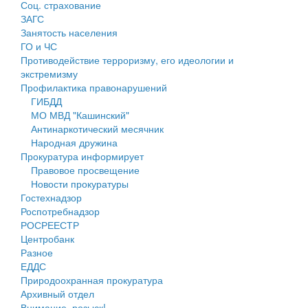
Соц. страхование
Персональные данные
ЗАГС
Занятость населения
Оценка регулирующего воздействия
ГО и ЧС
Противодействие терроризму, его идеологии и
Деятельность МУ
экстремизму
Профилактика правонарушений
Нормативы градостроительного проектирования
ГИБДД
МО МВД "Кашинский"
Правила землепользования и застройки
Антинаркотический месячник
Народная дружина
Генеральные планы
Прокуратура информирует
Правовое просвещение
Проекты планировки территории
Новости прокуратуры
Гостехнадзор
Собрание депутатов
Роспотребнадзор
РОСРЕЕСТР
Городское поселение
Центробанк
Разное
Сельские поселения
ЕДДС
Природоохранная прокуратура
Архивный отдел
Внимание, розыск!