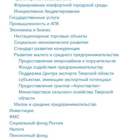
Формирование комфортной городской среды
Государственные услуги
Символика
муниципального округа Тверской области
Финансовое управление
Инициативное бюджетирование
Государственные услуги
Промышленность и АПК
Устав
Администрация Кашинского муниципального округа
Бюджет для граждан
Промышленность и АПК
Экономика и бизнес
Экономика и бизнес
Гостям округа
Тверской области
Имущество
Нестационарные торговые объекты
Социально-экономическое развитие
...
Туризм
Управление сельскими территориями
Выявление правообладателей ранее учтенных
Стандарт развития конкуренции
Развитие малого и среднего предпринимательства
Культура
Открытые данные
объектов недвижимости
Предоставление микрозаймов и поручительств
Фонда содействия предпринимательству
Образование
Работа с обращениями граждан
Имущественная поддержка субъектов малого и
Поддержка Центра экспорта Тверской области
субъектам, имеющим экспортный потенциал
Здравоохранение
Муниципальный контроль
среднего предпринимательства
Предоставление грантов «Агростартап»
Министерством сельского хозяйства Тверской
Социальная защита
Муниципальные услуги
Информационная поддержка субъектов малого и
области
Малое и среднее предпринимательство
Фотоальбом
Проекты административных регламентов
среднего предпринимательства
Инвестиции
ФМС
Антимонопольный комплаенс
Муниципальные программы
Социальный фонд России
Налоги
Противодействие коррупции
Контрольно-счетная палата
Пенсионный фонд