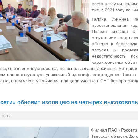
роста нагрузки: коли
тыс. в 2021 году до 144
Галина Жижина по
приостановления кад
Первая связана с 
отсутствием подтвер
объекта в береговую
прохода и проезд
недостаточность и
характеристики объе
результате землеустройства, не использованы архивные матери
ом плане отсутствует уникальный идентификатор адреса. Третья
тка, в том числе увеличение площади участка в СНТ без протоко
сети» обновит изоляцию на четырех высоковоль
 10:12
Филиал ПАО «Россети»
Тверской области. До 