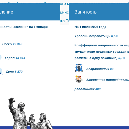
ной инфраструктуры Кашинского муниципального округа Тверской
еление
Занятость
ицкого сельского поселения Кашинского района (с изменениями)
-
шинского муниципального округа Тверской области от 26.06.2026
нность населения на 1 января
На 1 июля 2026 года
Уровень безработицы
0,5%
Всего
22 316
Коэффициент напряженности на
труда
(число незанятых граждан 
Город
13 444
расчете на одну вакансию)
0,1
%
Безработных
83
Село
8 872
Заявленная потребность
работниках
409