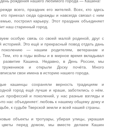
 день рождения нашего любимого города — Кашина!
режде всего, праздник его жителей. Всех, кто здесь
, кто приехал сюда однажды и навсегда связал с ним
семью, построил карьеру. Этот праздник объединяет
бит наш старинный город.
вуем особую связь со своей малой родиной, друг с
 историей. Это ещё и прекрасный повод отдать дань
 поколению — нашим родителям, ветеранам и
 Тем, кто в годы войны и в мирное время вкладывал
 развитие Кашина. Недавно, в День России, мы
 тружеников и открыли Доску почёта. Много
вписали свои имена в историю нашего города.
дые кашинцы сохраняли верность традициям и
одной город ещё лучше и краше, заботились о нём.
х профессий и поколений, у нас разные взгляды и
, что нас объединяет: любовь к нашему общему дому и
дьбе, к судьбе Тверской земли и всей нашей страны.
новые объекты и тротуары, убирая улицы, украшая
 цветы перед домом, мы вместе делаем Кашин