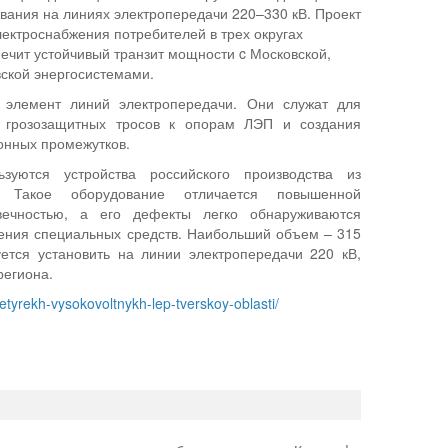
вания на линиях электропередачи 220–330 кВ. Проект
ектроснабжения потребителей в трех округах
печит устойчивый транзит мощности c Московской,
ской энергосистемами.
 элемент линий электропередачи. Они служат для
и грозозащитных тросов к опорам ЛЭП и создания
онных промежутков.
зуются устройства российского производства из
а. Такое оборудование отличается повышенной
вечностью, а его дефекты легко обнаруживаются
ения специальных средств. Наибольший объем – 315
ется установить на линии электропередачи 220 кВ,
региона.
hetyrekh-vysokovoltnykh-lep-tverskoy-oblasti/