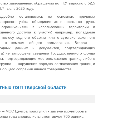
чество завершённых обращений по ГКУ выросло с 52,5
,7 тыс. в 2025 году.
дробно остановилась на основных причинах
астрового учёта, объединив их в несколько групп.
ограничениями в использовании территории и
ждённого доступа к участку: например, попадание
 полосу водного объекта или отсутствие законного
а к землям общего пользования. Вторая —
сходных данных и документов, подтверждающих
кта: не запрошены сведения Государственного фонда
алы, подтверждающие местоположение границ, либо в
 группа — нарушения порядка согласования границ и
ла общего собрания членов товарищества.
тных ЛЭП Тверской области
 – МЭС Центра приступил к замене изоляторов в
конца года специалисты смонтируют 705 единиц