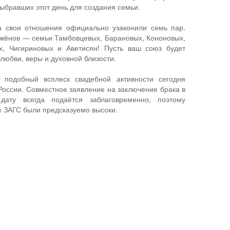
ыбравших этот день для создания семьи.
а свои отношения официально узаконили семь пар.
жёнов — семьи Тамбовцевых, Барановых, Кононовых,
х, Чигириновых и Аветисян! Пусть ваш союз будет
юбви, веры и духовной близости.
о подобный всплеск свадебной активности сегодня
России. Совместное заявление на заключение брака в
дату всегда подаётся заблаговременно, поэтому
х ЗАГС были предсказуемо высоки.