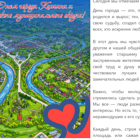
Сегодня мы отмечаем
День города — это, п
родился и вырос; тех
свою судьбу, создал 
всех, кто искренне лю
В этот день мы чувст
другом и нашей общей
уважения старшему
заслуженным жителям.
свой труд и душу в
чествовали лучших
замечательных людей 
Важно, чтобы моло
стремились сделать р
Мы все — люди разны
интересы. Но есть то
неравнодушие к его су
Каждый день, строя 
площадь или сажая