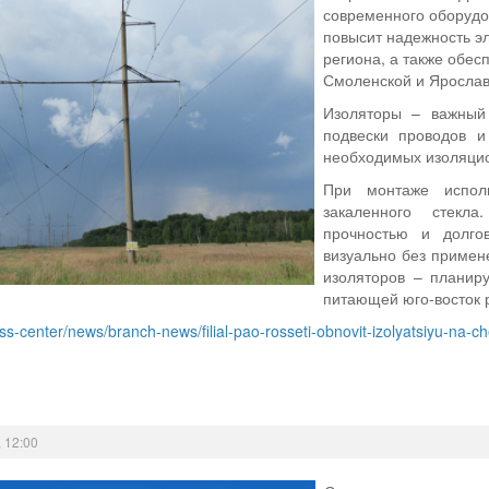
современного оборудо
повысит надежность эл
региона, а также обес
Смоленской и Ярослав
Изоляторы – важный
подвески проводов 
необходимых изоляци
При монтаже исполь
закаленного стекл
прочностью и долго
визуально без примен
изоляторов – планиру
питающей юго-восток 
ess-center/news/branch-news/filial-pao-rosseti-obnovit-izolyatsiyu-na-c
 12:00