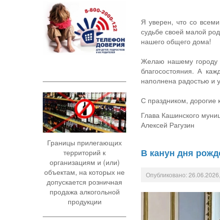
Я уверен, что со всем
судьбе своей малой род
нашего общего дома!
Желаю нашему городу д
благосостояния. А каж
наполнена радостью и у
С праздником, дорогие
Глава Кашинского муниц
Алексей Рагузин
Границы прилегающих
В канун дня рожд
территорий к
организациям и (или)
объектам, на которых не
Опубликовано: 26.06.2026,
допускается розничная
продажа алкогольной
продукции