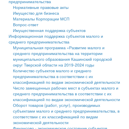
предпринимательства
Нормативные правовые акты
Государственные услуги
Символика
муниципального округа Тверской области
Финансовое управление
Имущество для бизнеса
Материалы Корпорации МСП
Промышленность и АПК
Устав
Администрация Кашинского муниципального округа
Бюджет для граждан
Вопрос-ответ
Имущественная поддержка субъектов
Экономика и бизнес
Гостям округа
Тверской области
Имущество
Информационная поддержка субъектов малого и
среднего предпринимательства
...
Туризм
Управление сельскими территориями
Выявление правообладателей ранее учтенных
Муниципальная программа «Развитие малого и
среднего предпринимательства на территории
Культура
Открытые данные
объектов недвижимости
муниципального образования Кашинский городской
округ Тверской области на 2019-2024 годы
Образование
Работа с обращениями граждан
Имущественная поддержка субъектов малого и
Количество субъектов малого и среднего
предпринимательства в соответствии с их
Здравоохранение
Муниципальный контроль
среднего предпринимательства
классификацией по видам экономической деятельности
Число замещенных рабочих мест в субъектах малого и
Социальная защита
Муниципальные услуги
Информационная поддержка субъектов малого и
среднего предпринимательства в соответствии с их
классификацией по видам экономической деятельности
Фотоальбом
Проекты административных регламентов
среднего предпринимательства
Оборот товаров (работ, услуг), производимых
субъектами малого и среднего предпринимательства, в
Антимонопольный комплаенс
Муниципальные программы
соответствии с их классификацией по видам
экономической деятельности
Противодействие коррупции
Контрольно-счетная палата
Финансово - экономическое состояние субъектов