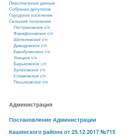
Персональные данные
Собрание депутатов
Городское поселение
Сельские поселения
Пестриковское с/п
Фарафоновское с/п
Шепелевское с/п
Давыдовское с/п
Карабузинское с/п
Уницкое с/п
Барыковское с/п
Булатовское с/п
Славковское с/п
Письяковское с/п
Администрация
Постановление Администрации
Кашинского района от 25.12.2017 №715