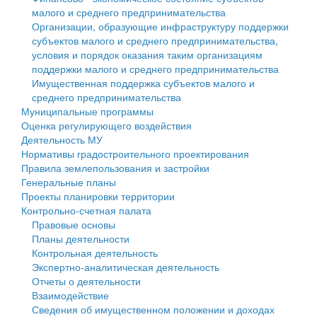
малого и среднего предпринимательства
Персональные данные
Организации, образующие инфраструктуру поддержки
субъектов малого и среднего предпринимательства,
Оценка регулирующего воздействия
условия и порядок оказания таким организациям
поддержки малого и среднего предпринимательства
Деятельность МУ
Имущественная поддержка субъектов малого и
среднего предпринимательства
Нормативы градостроительного проектирования
Муниципальные программы
Оценка регулирующего воздействия
Правила землепользования и застройки
Деятельность МУ
Нормативы градостроительного проектирования
Генеральные планы
Правила землепользования и застройки
Генеральные планы
Проекты планировки территории
Проекты планировки территории
Контрольно-счетная палата
Собрание депутатов
Правовые основы
Планы деятельности
Городское поселение
Контрольная деятельность
Экспертно-аналитическая деятельность
Сельские поселения
Отчеты о деятельности
Взаимодействие
Сведения об имущественном положении и доходах