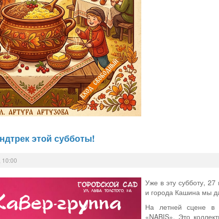
ндтрек этой субботы!
 10:00
Уже в эту субботу, 27
и города Кашина мы 
На летней сцене в г
«NABIS». Это коллект