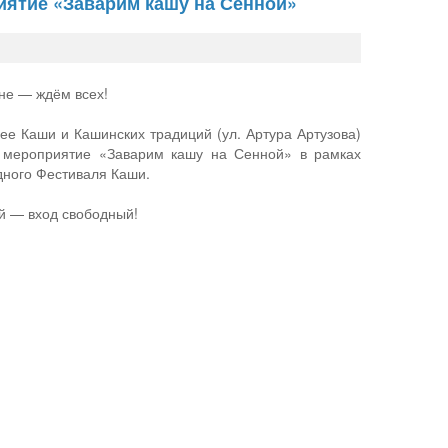
иятие «Заварим кашу на Сенной»
не — ждём всех!
зее Каши и Кашинских традиций (ул. Артура Артузова)
 мероприятие «Заварим кашу на Сенной» в рамках
дного Фестиваля Каши.
й — вход свободный!