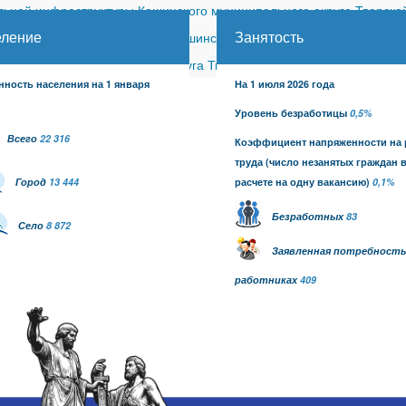
ной инфраструктуры Кашинского муниципального округа Тверской
еление
Занятость
ицкого сельского поселения Кашинского района (с изменениями)
-
шинского муниципального округа Тверской области от 26.06.2026
нность населения на 1 января
На 1 июля 2026 года
Уровень безработицы
0,5%
Всего
22 316
Коэффициент напряженности на
труда
(число незанятых граждан 
Город
13 444
расчете на одну вакансию)
0,1
%
Безработных
83
Село
8 872
Заявленная потребность
работниках
409