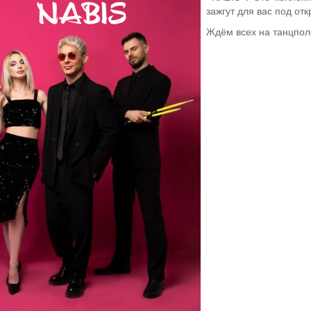
зажгут для вас под от
Ждём всех на танцполе