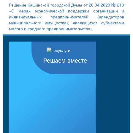
Решение Кашинской городской Думы от 28.04.2020 № 219
«О мерах экономической поддержки организаций и
индивидуальных предпринимателей (арендаторов
муниципального имущества), являющихся субъектами
малого и среднего предпринимательства»
Решаем вместе