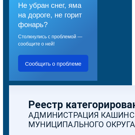
Не убран снег, яма
на дороге, не горит
фонарь?
Столкнулись с проблемой —
сообщите о ней!
Сообщить о проблеме