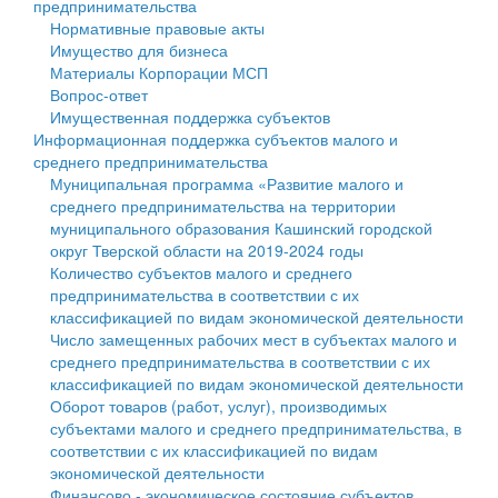
предпринимательства
Нормативные правовые акты
Государственные услуги
Символика
муниципального округа Тверской области
Финансовое управление
Имущество для бизнеса
Материалы Корпорации МСП
Промышленность и АПК
Устав
Администрация Кашинского муниципального округа
Бюджет для граждан
Вопрос-ответ
Имущественная поддержка субъектов
Экономика и бизнес
Гостям округа
Тверской области
Имущество
Информационная поддержка субъектов малого и
среднего предпринимательства
...
Туризм
Управление сельскими территориями
Выявление правообладателей ранее учтенных
Муниципальная программа «Развитие малого и
среднего предпринимательства на территории
Культура
Открытые данные
объектов недвижимости
муниципального образования Кашинский городской
округ Тверской области на 2019-2024 годы
Образование
Работа с обращениями граждан
Имущественная поддержка субъектов малого и
Количество субъектов малого и среднего
предпринимательства в соответствии с их
Здравоохранение
Муниципальный контроль
среднего предпринимательства
классификацией по видам экономической деятельности
Число замещенных рабочих мест в субъектах малого и
Социальная защита
Муниципальные услуги
Информационная поддержка субъектов малого и
среднего предпринимательства в соответствии с их
классификацией по видам экономической деятельности
Фотоальбом
Проекты административных регламентов
среднего предпринимательства
Оборот товаров (работ, услуг), производимых
субъектами малого и среднего предпринимательства, в
Антимонопольный комплаенс
Муниципальные программы
соответствии с их классификацией по видам
экономической деятельности
Противодействие коррупции
Контрольно-счетная палата
Финансово - экономическое состояние субъектов