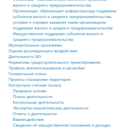
малого и среднего предпринимательства
Персональные данные
Организации, образующие инфраструктуру поддержки
субъектов малого и среднего предпринимательства,
Оценка регулирующего воздействия
условия и порядок оказания таким организациям
поддержки малого и среднего предпринимательства
Деятельность МУ
Имущественная поддержка субъектов малого и
среднего предпринимательства
Нормативы градостроительного проектирования
Муниципальные программы
Оценка регулирующего воздействия
Правила землепользования и застройки
Деятельность МУ
Нормативы градостроительного проектирования
Генеральные планы
Правила землепользования и застройки
Генеральные планы
Проекты планировки территории
Проекты планировки территории
Контрольно-счетная палата
Собрание депутатов
Правовые основы
Планы деятельности
Городское поселение
Контрольная деятельность
Экспертно-аналитическая деятельность
Сельские поселения
Отчеты о деятельности
Взаимодействие
Сведения об имущественном положении и доходах