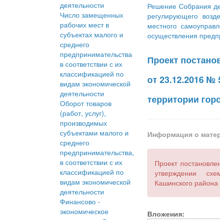
деятельности
Решение Собрания де
Число замещенных
регулирующего возд
рабочих мест в
местного самоуправл
субъектах малого и
осуществления предп
среднего
предпринимательства
Проект постано
в соответствии с их
классификацией по
от 23.12.2016 
видам экономической
деятельности
территории горо
Оборот товаров
(работ, услуг),
производимых
субъектами малого и
Информация о мате
среднего
предпринимательства,
в соответствии с их
Проект постановле
классификацией по
утверждении схем
видам экономической
Кашинского района 
деятельности
Финансово -
экономическое
Вложения: