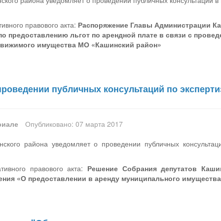
кого района уведомляет о проведении публичных консультаций в
ивного правового акта:
Распоряжение Главы Администрации Каш
по предоставлению льгот по арендной плате в связи с прове
движимого имущества МО «Кашинский район»
проведении публичных консультаций по эксперт
риале
Опубликовано: 07 марта 2017
ского района уведомляет о проведении публичных консультац
тивного правового акта:
Решение Собрания депутатов Каши
ния «О предоставлении в аренду муниципального имуществ