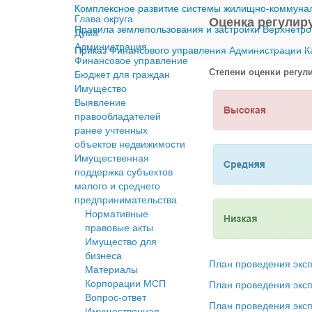
Комплексное развитие системы жилищно-коммуналь
Глава округа
Оценка регулир
Правила землепользования и застройки Верхнетро
Дума
Администрация
Приказ Финансового управления Администрации Ка
Финансовое управление
Степени оценки регул
Бюджет для граждан
Имущество
Выявление
правообладателей
ранее учтенных
объектов недвижимости
Имущественная
поддержка субъектов
малого и среднего
предпринимательства
Нормативные
правовые акты
Имущество для
бизнеса
План проведения эксп
Материалы
Корпорации МСП
План проведения эксп
Вопрос-ответ
План проведения эксп
Имущественная