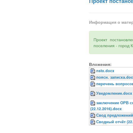
Проект постано
Информация о мате
Проект постановл
поселения - город 
Вложения:
nsto.docx
поясн. записка.do
перечень вопросо
Уведомление.docx
заключение ОРВ с
(22.12.2016).docx
Свод предложений 
Сводный отчёт (22.