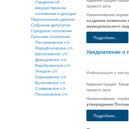
Администрация Кашинс
Сведения об
правого акта
имущественном
положении и доходах
Наименование нормат
Персональные данные
создании комиссии 
Собрание депутатов
муниципального не
Городское поселение
Сельские поселения
Подробнее...
Пестриковское с/п
Фарафоновское с/п
Уведомление о 
Шепелевское с/п
Давыдовское с/п
Карабузинское с/п
Уницкое с/п
Информация о мате
Барыковское с/п
Булатовское с/п
Администрация Кашин
Славковское с/п
правого акта
Письяковское с/п
Наименование норма
утверждении Положе
Подробнее...