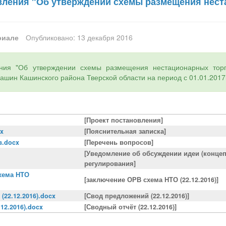
вления "Об утверждении схемы размещения нес
риале
Опубликовано: 13 декабря 2016
ения "Об утверждении схемы размещения нестационарных торг
Кашин Кашинского района Тверской области на период с 01.01.2017г
[Проект постановления]
cx
[Пояснительная записка]
в.docx
[Перечень вопросов]
[Уведомление об обсуждении идеи (концеп
регулирования]
хема НТО
[заключение ОРВ схема НТО (22.12.2016)]
(22.12.2016).docx
[Свод предложений (22.12.2016)]
12.2016).docx
[Сводный отчёт (22.12.2016)]