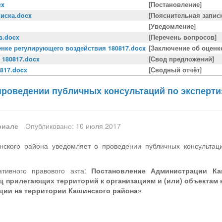
cx
[Постановление]
иска.docx
[Пояснительная запис
[Уведомление]
в.docx
[Перечень вопросов]
нке регулирующего воздействия 180817.docx
[Заключение об оценк
 180817.docx
[Свод предложений]
817.docx
[Сводный отчёт]
проведении публичных консультаций по эксперт
риале
Опубликовано: 10 июля 2017
ского района уведомляет о проведении публичных консультац
тивного правового акта:
Постановление Администрации Ка
 прилегающих территорий к организациям и (или) объектам 
ции на территории Кашинского района»