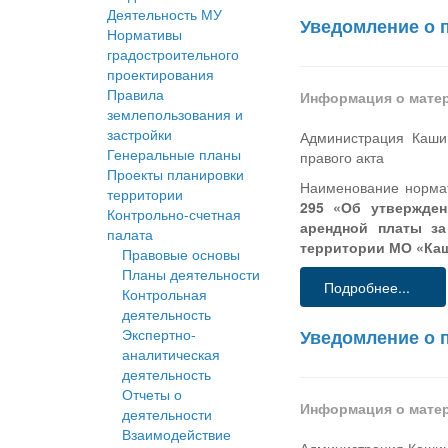
Деятельность МУ
Уведомление о 
Нормативы
градостроительного
проектирования
Правила
Информация о мате
землепользования и
застройки
Администрация Кашин
Генеральные планы
правого акта
Проекты планировки
Наименование нормат
территории
295 «Об утвержден
Контрольно-счетная
арендной платы за
палата
территории МО «Каш
Правовые основы
Планы деятельности
Подробнее...
Контрольная
деятельность
Экспертно-
Уведомление о 
аналитическая
деятельность
Отчеты о
Информация о мате
деятельности
Взаимодействие