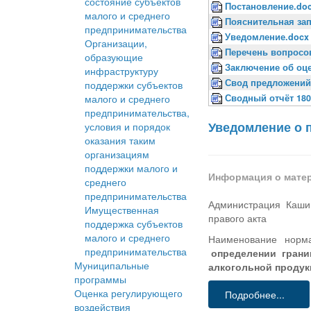
состояние субъектов
Постановление.do
малого и среднего
Пояснительная зап
предпринимательства
Уведомление.docx
Организации,
Перечень вопросо
образующие
Заключение об оце
инфраструктуру
Свод предложений
поддержки субъектов
малого и среднего
Сводный отчёт 180
предпринимательства,
Уведомление о 
условия и порядок
оказания таким
организациям
поддержки малого и
Информация о мате
среднего
предпринимательства
Администрация Кашин
Имущественная
правого акта
поддержка субъектов
малого и среднего
Наименование норма
предпринимательства
определении границ
Муниципальные
алкогольной продук
программы
Оценка регулирующего
Подробнее...
воздействия