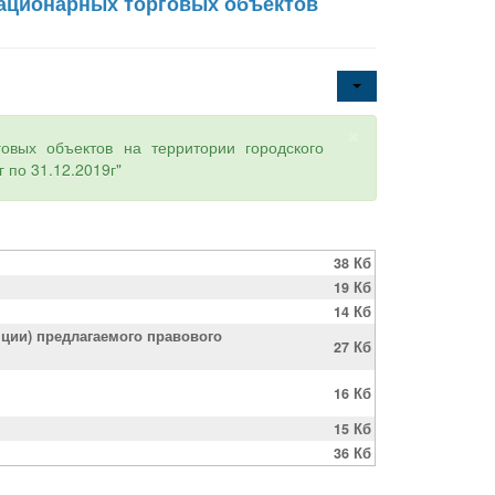
тационарных торговых объектов
×
овых объектов на территории городского
 по 31.12.2019г"
38 Кб
19 Кб
14 Кб
ции) предлагаемого правового
27 Кб
16 Кб
15 Кб
36 Кб