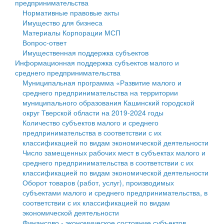
предпринимательства
Нормативные правовые акты
Государственные услуги
Символика
муниципального округа Тверской области
Финансовое управление
Имущество для бизнеса
Материалы Корпорации МСП
Промышленность и АПК
Устав
Администрация Кашинского муниципального округа
Бюджет для граждан
Вопрос-ответ
Имущественная поддержка субъектов
Экономика и бизнес
Гостям округа
Тверской области
Имущество
Информационная поддержка субъектов малого и
среднего предпринимательства
...
Туризм
Управление сельскими территориями
Выявление правообладателей ранее учтенных
Муниципальная программа «Развитие малого и
среднего предпринимательства на территории
Культура
Открытые данные
объектов недвижимости
муниципального образования Кашинский городской
округ Тверской области на 2019-2024 годы
Образование
Работа с обращениями граждан
Имущественная поддержка субъектов малого и
Количество субъектов малого и среднего
предпринимательства в соответствии с их
Здравоохранение
Муниципальный контроль
среднего предпринимательства
классификацией по видам экономической деятельности
Число замещенных рабочих мест в субъектах малого и
Социальная защита
Муниципальные услуги
Информационная поддержка субъектов малого и
среднего предпринимательства в соответствии с их
классификацией по видам экономической деятельности
Фотоальбом
Проекты административных регламентов
среднего предпринимательства
Оборот товаров (работ, услуг), производимых
субъектами малого и среднего предпринимательства, в
Антимонопольный комплаенс
Муниципальные программы
соответствии с их классификацией по видам
экономической деятельности
Противодействие коррупции
Контрольно-счетная палата
Финансово - экономическое состояние субъектов