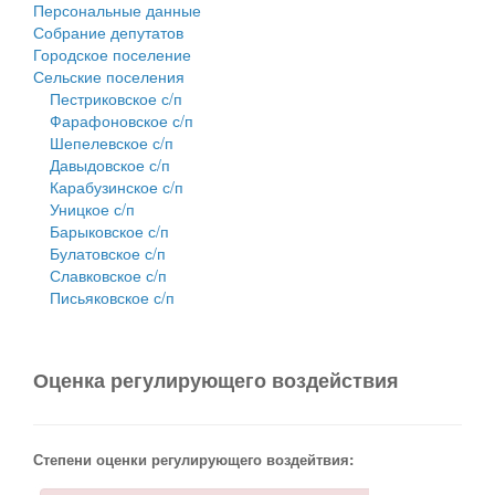
Персональные данные
Собрание депутатов
Городское поселение
Сельские поселения
Пестриковское с/п
Фарафоновское с/п
Шепелевское с/п
Давыдовское с/п
Карабузинское с/п
Уницкое с/п
Барыковское с/п
Булатовское с/п
Славковское с/п
Письяковское с/п
Оценка регулирующего воздействия
Степени оценки регулирующего воздейтвия: