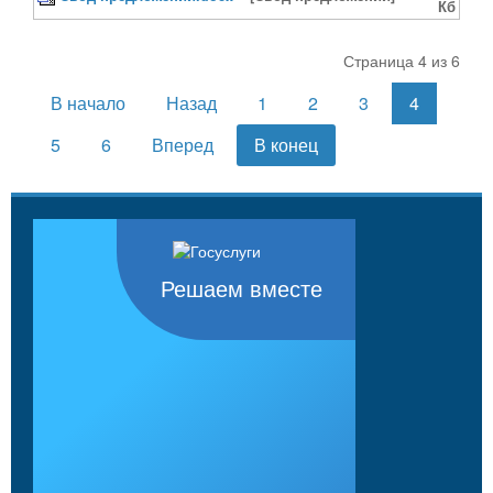
Кб
Страница 4 из 6
В начало
Назад
1
2
3
4
5
6
Вперед
В конец
Решаем вместе