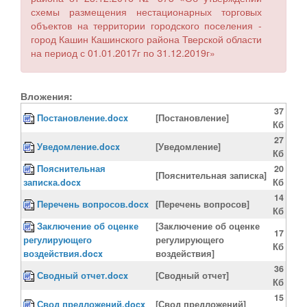
схемы размещения нестационарных торговых
объектов на территории городского поселения -
город Кашин Кашинского района Тверской области
на период с 01.01.2017г по 31.12.2019г»
Вложения:
37
Постановление.docx
[Постановление]
Кб
27
Уведомление.docx
[Уведомление]
Кб
Пояснительная
20
[Пояснительная записка]
записка.docx
Кб
14
Перечень вопросов.docx
[Перечень вопросов]
Кб
Заключение об оценке
[Заключение об оценке
17
регулирующего
регулирующего
Кб
воздействия.docx
воздействия]
36
Сводный отчет.docx
[Сводный отчет]
Кб
15
Свод предложений.docx
[Свод предложений]