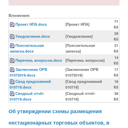
Вложения:
71
Проект НПА.docx
[Проект НПА]
Кб
29
Уведомление.docx
[Уведомление]
Кб
Пояснительная
[Пояснительная
21
записка.docx
записка]
Кб
14
Перечень вопросов.docx
[Перечень вопросов]
Кб
Заключение ОРВ
[Заключение ОРВ
17
01072019.docx
01072019]
Кб
Свод предложений
[Свод предложений
16
010719.docx
010719]
Кб
Сводный отчёт
[Сводный отчёт
36
010719.docx
010719]
Кб
Об утверждении схемы размещения
нестационарных торговых объектов, в