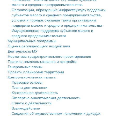
малого и среднего предпринимательства
Персональные данные
Организации, образующие инфраструктуру поддержки
субъектов малого и среднего предпринимательства,
Оценка регулирующего воздействия
условия и порядок оказания таким организациям
поддержки малого и среднего предпринимательства
Деятельность МУ
Имущественная поддержка субъектов малого и
среднего предпринимательства
Нормативы градостроительного проектирования
Муниципальные программы
Оценка регулирующего воздействия
Правила землепользования и застройки
Деятельность МУ
Нормативы градостроительного проектирования
Генеральные планы
Правила землепользования и застройки
Генеральные планы
Проекты планировки территории
Проекты планировки территории
Контрольно-счетная палата
Собрание депутатов
Правовые основы
Планы деятельности
Городское поселение
Контрольная деятельность
Экспертно-аналитическая деятельность
Сельские поселения
Отчеты о деятельности
Взаимодействие
Сведения об имущественном положении и доходах