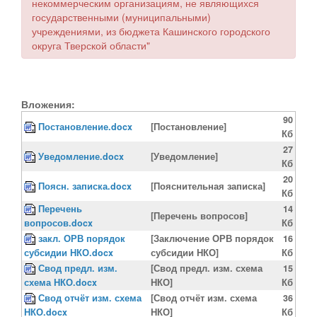
некоммерческим организациям, не являющихся
государственными (муниципальными)
учреждениями, из бюджета Кашинского городского
округа Тверской области"
Вложения:
90
Постановление.docx
[Постановление]
Кб
27
Уведомление.docx
[Уведомление]
Кб
20
Поясн. записка.docx
[Пояснительная записка]
Кб
Перечень
14
[Перечень вопросов]
вопросов.docx
Кб
закл. ОРВ порядок
[Заключение ОРВ порядок
16
субсидии НКО.docx
субсидии НКО]
Кб
Свод предл. изм.
[Свод предл. изм. схема
15
схема НКО.docx
НКО]
Кб
Свод отчёт изм. схема
[Свод отчёт изм. схема
36
НКО.docx
НКО]
Кб