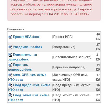
торговых объектов на территории муниципального
образования Кашинский городской округ Тверской
области на период с 01.04.2019г по 01.04.2022г»
Вложения:
46
Проект НПА.docx
[Проект НПА]
Кб
27
Уведомление.docx
[Уведомление]
Кб
Пояснительная
21
[Пояснительная записка]
записка.docx
Кб
Перечень
14
[Перечень вопросов]
вопросов.docx
Кб
закл. ОРВ изм. схема
[Заключение ОРВ изм.
17
НТО.docx
схема НТО]
Кб
Свод предл. изм. схема
[Свод предл. изм. схема
16
НТО.docx
НТО]
Кб
Свод. отчёт изм. схема
[Свод. отчёт изм. схема
37
НТО.docx
НТО]
Кб