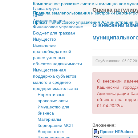
Комплексное развитие системы жилищно-коммуналь
Глава округа
Оценка регулир
Правила землепользования и застройки Верхнетро
Дума
Администрация
Приказ Финансового управления Администрации Ка
О внесении изм
Финансовое управление
Бюджет для граждан
муниципального
Имущество
Выявление
правообладателей
ранее учтенных
Опубликовано: 05.07.20
объектов недвижимости
Имущественная
поддержка субъектов
О внесении измене
малого и среднего
Кашинский городс
предпринимательства
Администрации Каш
Нормативные
объектов на терри
правовые акты
01.04.2022г»
Имущество для
бизнеса
Материалы
Вложения:
Корпорации МСП
Вопрос-ответ
Проект НПА.docx
Имущественная