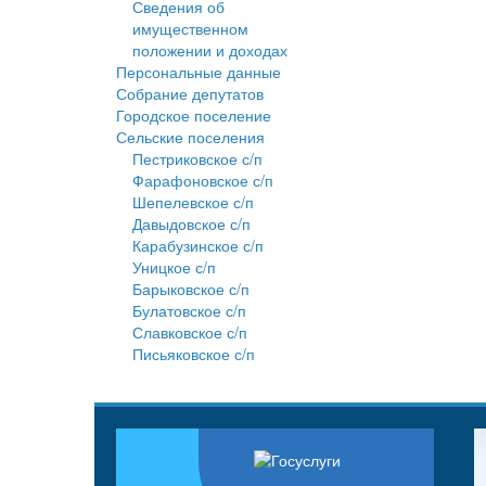
Сведения об
имущественном
положении и доходах
Персональные данные
Собрание депутатов
Городское поселение
Сельские поселения
Пестриковское с/п
Фарафоновское с/п
Шепелевское с/п
Давыдовское с/п
Карабузинское с/п
Уницкое с/п
Барыковское с/п
Булатовское с/п
Славковское с/п
Письяковское с/п