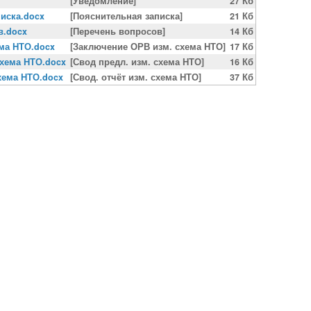
[Уведомление]
27 Кб
иска.docx
[Пояснительная записка]
21 Кб
в.docx
[Перечень вопросов]
14 Кб
ема НТО.docx
[Заключение ОРВ изм. схема НТО]
17 Кб
схема НТО.docx
[Свод предл. изм. схема НТО]
16 Кб
схема НТО.docx
[Свод. отчёт изм. схема НТО]
37 Кб