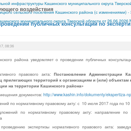
ной инфраструктуры Кашинского муниципального округа Тверской
ующего воздействия
ицкого сельского поселения Кашинского района (с изменениями)
-
шинского муниципального округа Тверской области от 26.06.2026
проведении публичных консультаций по эксперт
17, 08:36
ского района уведомляет о проведении публичных консультац
тивного правового акта:
Постановление Администрации Ка
 прилегающих территорий к организациям и (или) объектам 
ции на территории Кашинского района»
змещения документов:
http://www.kashin.info/dokumenty/ekspertiza-n
ний по нормативному правовому акту: с 10 июля 2017 года по 10 
ложений по нормативному правовому акту: направление по 
а
 проведению экспертизы нормативного правового акта: завед