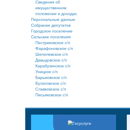
Сведения об
имущественном
положении и доходах
Персональные данные
Собрание депутатов
Городское поселение
Сельские поселения
Пестриковское с/п
Фарафоновское с/п
Шепелевское с/п
Давыдовское с/п
Карабузинское с/п
Уницкое с/п
Барыковское с/п
Булатовское с/п
Славковское с/п
Письяковское с/п