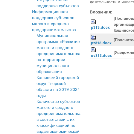
деятельности и инвес
поддержка субъектов
Информационная
Вложения:
поддержка субъектов
[Постанов
малого и среднего
организац
p313.docx
предпринимательства
Кашинског
Муниципальная
[Поясните
программа «Развитие
pz313.docx
малого и среднего
[Уведомле
предпринимательства
uv313.docx
на территории
муниципального
образования
Кашинский городской
округ Тверской
области на 2019-2024
годы
Количество субъектов
малого и среднего
предпринимательства
в соответствии с их
классификацией по
видам экономической