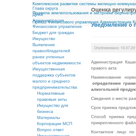
Комплексное развитие системы жилищно-коммуналь
Глава округа
Оценка регулир
Правила землепользования и застройки Верхнетро
Дума
Администрация
Приказ Финансового управления Администрации Ка
Уведомление о 
Финансовое управление
Бюджет для граждан
Имущество
Выявление
Опубликовано: 10.07.20
правообладателей
ранее учтенных
Администрация Кашин
объектов недвижимости
правого акта
Имущественная
поддержка субъектов
Наименование норма
малого и среднего
определении границ
предпринимательства
алкогольной продук
Нормативные
Сведения о месте ра
правовые акты
Имущество для
Срок приема предложе
бизнеса
Способ приема пред
Материалы
прикрепленного файл
Корпорации МСП
Вопрос-ответ
Контактное лицо по
Имущественная