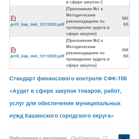
в сфере закупок»]
[Приложение №1 к
Методическим
582
рекомендациям по
pril1_ksp_met_12112020.pdf
Кб
проведению аудита в
сфере закупок]
[Приложение №2 к
Методическим
309
рекомендациям по
pril2_ksp_met_12112020.pdf
Кб
проведению аудита в
сфере закупок]
Стандарт финансового контроля СФК-106
«Аудит в сфере закупок товаров, работ,
услуг для обеспечения муниципальных
нужд Кашинского городского округа»
Информация о материале
Опубликовано: 17