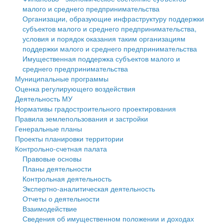
малого и среднего предпринимательства
Персональные данные
Организации, образующие инфраструктуру поддержки
субъектов малого и среднего предпринимательства,
Оценка регулирующего воздействия
условия и порядок оказания таким организациям
поддержки малого и среднего предпринимательства
Деятельность МУ
Имущественная поддержка субъектов малого и
среднего предпринимательства
Нормативы градостроительного проектирования
Муниципальные программы
Оценка регулирующего воздействия
Правила землепользования и застройки
Деятельность МУ
Нормативы градостроительного проектирования
Генеральные планы
Правила землепользования и застройки
Генеральные планы
Проекты планировки территории
Проекты планировки территории
Контрольно-счетная палата
Собрание депутатов
Правовые основы
Планы деятельности
Городское поселение
Контрольная деятельность
Экспертно-аналитическая деятельность
Сельские поселения
Отчеты о деятельности
Взаимодействие
Сведения об имущественном положении и доходах