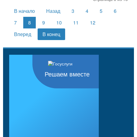
В начало
Назад
3
4
5
6
7
8
9
10
11
12
Вперед
В конец
Решаем вместе