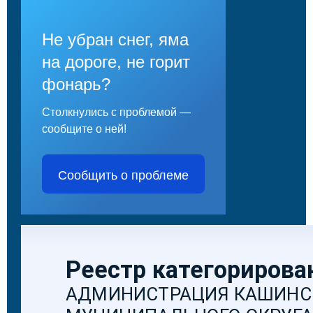
Не убран снег, яма
на дороге, не горит
фонарь?
Столкнулись с проблемой —
сообщите о ней!
Сообщить о проблеме