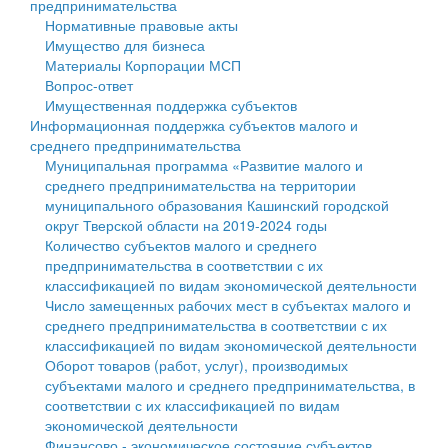
предпринимательства
Нормативные правовые акты
Государственные услуги
Символика
муниципального округа Тверской области
Финансовое управление
Имущество для бизнеса
Материалы Корпорации МСП
Промышленность и АПК
Устав
Администрация Кашинского муниципального округа
Бюджет для граждан
Вопрос-ответ
Имущественная поддержка субъектов
Экономика и бизнес
Гостям округа
Тверской области
Имущество
Информационная поддержка субъектов малого и
среднего предпринимательства
...
Туризм
Управление сельскими территориями
Выявление правообладателей ранее учтенных
Муниципальная программа «Развитие малого и
среднего предпринимательства на территории
Культура
Открытые данные
объектов недвижимости
муниципального образования Кашинский городской
округ Тверской области на 2019-2024 годы
Образование
Работа с обращениями граждан
Имущественная поддержка субъектов малого и
Количество субъектов малого и среднего
предпринимательства в соответствии с их
Здравоохранение
Муниципальный контроль
среднего предпринимательства
классификацией по видам экономической деятельности
Число замещенных рабочих мест в субъектах малого и
Социальная защита
Муниципальные услуги
Информационная поддержка субъектов малого и
среднего предпринимательства в соответствии с их
классификацией по видам экономической деятельности
Фотоальбом
Проекты административных регламентов
среднего предпринимательства
Оборот товаров (работ, услуг), производимых
субъектами малого и среднего предпринимательства, в
Антимонопольный комплаенс
Муниципальные программы
соответствии с их классификацией по видам
экономической деятельности
Противодействие коррупции
Контрольно-счетная палата
Финансово - экономическое состояние субъектов