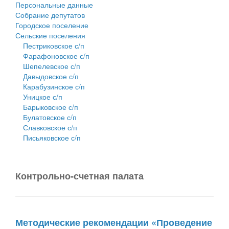
Персональные данные
Собрание депутатов
Городское поселение
Сельские поселения
Пестриковское с/п
Фарафоновское с/п
Шепелевское с/п
Давыдовское с/п
Карабузинское с/п
Уницкое с/п
Барыковское с/п
Булатовское с/п
Славковское с/п
Письяковское с/п
Контрольно-счетная палата
Методические рекомендации «Проведение