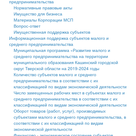
предпринимательства
Нормативные правовые акты
Государственные услуги
Символика
муниципального округа Тверской области
Финансовое управление
Имущество для бизнеса
Материалы Корпорации МСП
Промышленность и АПК
Устав
Администрация Кашинского муниципального округа
Бюджет для граждан
Вопрос-ответ
Имущественная поддержка субъектов
Экономика и бизнес
Гостям округа
Тверской области
Имущество
Информационная поддержка субъектов малого и
среднего предпринимательства
...
Туризм
Управление сельскими территориями
Выявление правообладателей ранее учтенных
Муниципальная программа «Развитие малого и
среднего предпринимательства на территории
Культура
Открытые данные
объектов недвижимости
муниципального образования Кашинский городской
округ Тверской области на 2019-2024 годы
Образование
Работа с обращениями граждан
Имущественная поддержка субъектов малого и
Количество субъектов малого и среднего
предпринимательства в соответствии с их
Здравоохранение
Муниципальный контроль
среднего предпринимательства
классификацией по видам экономической деятельности
Число замещенных рабочих мест в субъектах малого и
Социальная защита
Муниципальные услуги
Информационная поддержка субъектов малого и
среднего предпринимательства в соответствии с их
классификацией по видам экономической деятельности
Фотоальбом
Проекты административных регламентов
среднего предпринимательства
Оборот товаров (работ, услуг), производимых
субъектами малого и среднего предпринимательства, в
Антимонопольный комплаенс
Муниципальные программы
соответствии с их классификацией по видам
экономической деятельности
Противодействие коррупции
Контрольно-счетная палата
Финансово - экономическое состояние субъектов