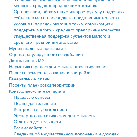
малого и среднего предпринимательства
Персональные данные
Организации, образующие инфраструктуру поддержки
субъектов малого и среднего предпринимательства,
Оценка регулирующего воздействия
условия и порядок оказания таким организациям
поддержки малого и среднего предпринимательства
Деятельность МУ
Имущественная поддержка субъектов малого и
среднего предпринимательства
Нормативы градостроительного проектирования
Муниципальные программы
Оценка регулирующего воздействия
Правила землепользования и застройки
Деятельность МУ
Нормативы градостроительного проектирования
Генеральные планы
Правила землепользования и застройки
Генеральные планы
Проекты планировки территории
Проекты планировки территории
Контрольно-счетная палата
Собрание депутатов
Правовые основы
Планы деятельности
Городское поселение
Контрольная деятельность
Экспертно-аналитическая деятельность
Сельские поселения
Отчеты о деятельности
Взаимодействие
Сведения об имущественном положении и доходах