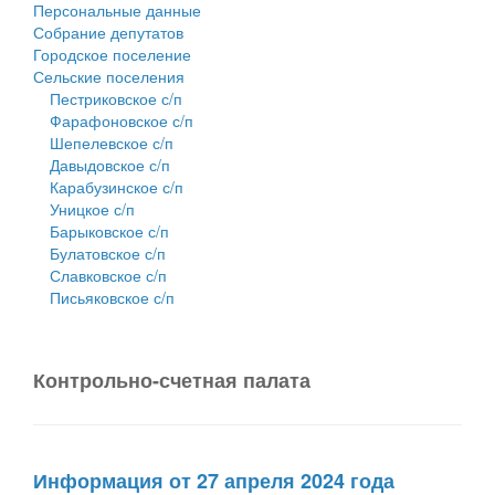
Персональные данные
Собрание депутатов
Городское поселение
Сельские поселения
Пестриковское с/п
Фарафоновское с/п
Шепелевское с/п
Давыдовское с/п
Карабузинское с/п
Уницкое с/п
Барыковское с/п
Булатовское с/п
Славковское с/п
Письяковское с/п
Контрольно-счетная палата
Информация от 27 апреля 2024 года