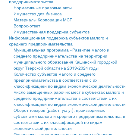
предпринимательства
Нормативные правовые акты
Государственные услуги
Символика
муниципального округа Тверской области
Финансовое управление
Имущество для бизнеса
Материалы Корпорации МСП
Промышленность и АПК
Устав
Администрация Кашинского муниципального округа
Бюджет для граждан
Вопрос-ответ
Имущественная поддержка субъектов
Экономика и бизнес
Гостям округа
Тверской области
Имущество
Информационная поддержка субъектов малого и
среднего предпринимательства
...
Туризм
Управление сельскими территориями
Выявление правообладателей ранее учтенных
Муниципальная программа «Развитие малого и
среднего предпринимательства на территории
Культура
Открытые данные
объектов недвижимости
муниципального образования Кашинский городской
округ Тверской области на 2019-2024 годы
Образование
Работа с обращениями граждан
Имущественная поддержка субъектов малого и
Количество субъектов малого и среднего
предпринимательства в соответствии с их
Здравоохранение
Муниципальный контроль
среднего предпринимательства
классификацией по видам экономической деятельности
Число замещенных рабочих мест в субъектах малого и
Социальная защита
Муниципальные услуги
Информационная поддержка субъектов малого и
среднего предпринимательства в соответствии с их
классификацией по видам экономической деятельности
Фотоальбом
Проекты административных регламентов
среднего предпринимательства
Оборот товаров (работ, услуг), производимых
субъектами малого и среднего предпринимательства, в
Антимонопольный комплаенс
Муниципальные программы
соответствии с их классификацией по видам
экономической деятельности
Противодействие коррупции
Контрольно-счетная палата
Финансово - экономическое состояние субъектов