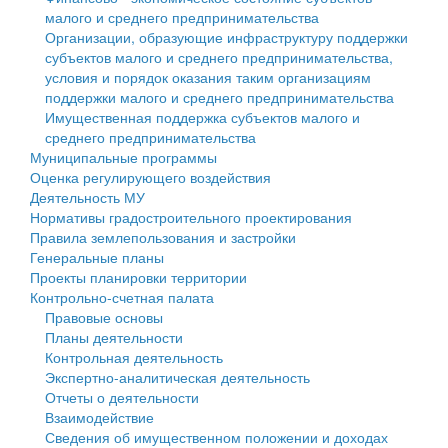
малого и среднего предпринимательства
Персональные данные
Организации, образующие инфраструктуру поддержки
субъектов малого и среднего предпринимательства,
Оценка регулирующего воздействия
условия и порядок оказания таким организациям
поддержки малого и среднего предпринимательства
Деятельность МУ
Имущественная поддержка субъектов малого и
среднего предпринимательства
Нормативы градостроительного проектирования
Муниципальные программы
Оценка регулирующего воздействия
Правила землепользования и застройки
Деятельность МУ
Нормативы градостроительного проектирования
Генеральные планы
Правила землепользования и застройки
Генеральные планы
Проекты планировки территории
Проекты планировки территории
Контрольно-счетная палата
Собрание депутатов
Правовые основы
Планы деятельности
Городское поселение
Контрольная деятельность
Экспертно-аналитическая деятельность
Сельские поселения
Отчеты о деятельности
Взаимодействие
Сведения об имущественном положении и доходах