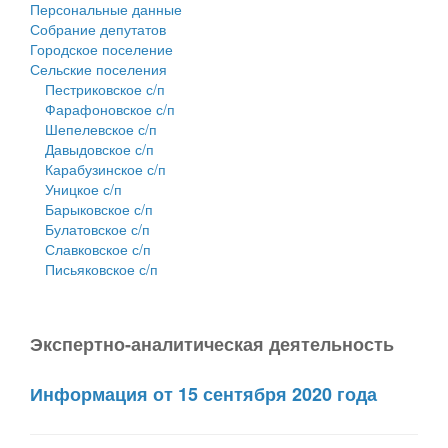
Персональные данные
Собрание депутатов
Городское поселение
Сельские поселения
Пестриковское с/п
Фарафоновское с/п
Шепелевское с/п
Давыдовское с/п
Карабузинское с/п
Уницкое с/п
Барыковское с/п
Булатовское с/п
Славковское с/п
Письяковское с/п
Экспертно-аналитическая деятельность
Информация от 15 сентября 2020 года