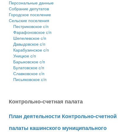
Персональные данные
Собрание депутатов
Городское поселение
Сельские поселения
Пестриковское с/п
Фарафоновское с/п
Шепелевское с/п
Давыдовское с/п
Карабузинское с/п
Уницкое с/п
Барыковское с/п
Булатовское с/п
Славковское с/п
Письяковское с/п
Контрольно-счетная палата
План деятельности Контрольно-счетной
палаты кашинского муниципального