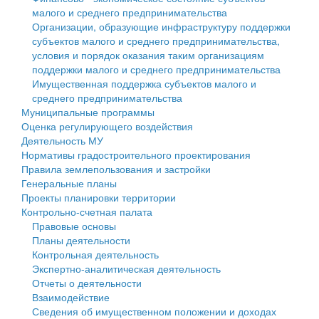
малого и среднего предпринимательства
Персональные данные
Организации, образующие инфраструктуру поддержки
субъектов малого и среднего предпринимательства,
Оценка регулирующего воздействия
условия и порядок оказания таким организациям
поддержки малого и среднего предпринимательства
Деятельность МУ
Имущественная поддержка субъектов малого и
среднего предпринимательства
Нормативы градостроительного проектирования
Муниципальные программы
Оценка регулирующего воздействия
Правила землепользования и застройки
Деятельность МУ
Нормативы градостроительного проектирования
Генеральные планы
Правила землепользования и застройки
Генеральные планы
Проекты планировки территории
Проекты планировки территории
Контрольно-счетная палата
Собрание депутатов
Правовые основы
Планы деятельности
Городское поселение
Контрольная деятельность
Экспертно-аналитическая деятельность
Сельские поселения
Отчеты о деятельности
Взаимодействие
Сведения об имущественном положении и доходах