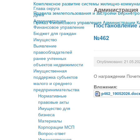
Комплексное развитие системы жилищно-коммуналь
Глава округа
Администрация
Правила землепользования и застройки Верхнетро
Дума
Администрация
Приказ Финансового управления Администрации Ка
Постановление 
Финансовое управление
Бюджет для граждан
№462
Имущество
Выявление
правообладателей
ранее учтенных
Опубликовано: 21.05.20
объектов недвижимости
Имущественная
О награждении Почетн
поддержка субъектов
малого и среднего
Вложения:
предпринимательства
p462_19052026.doc
Нормативные
правовые акты
Имущество для
бизнеса
Материалы
Корпорации МСП
Вопрос-ответ
Имущественная