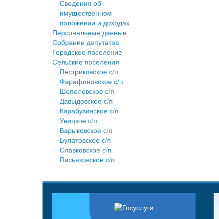
Сведения об
имущественном
положении и доходах
Персональные данные
Собрание депутатов
Городское поселение
Сельские поселения
Пестриковское с/п
Фарафоновское с/п
Шепелевское с/п
Давыдовское с/п
Карабузинское с/п
Уницкое с/п
Барыковское с/п
Булатовское с/п
Славковское с/п
Письяковское с/п