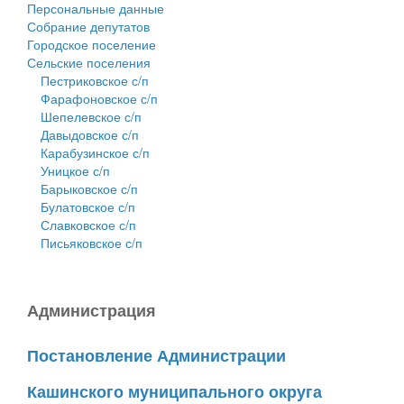
Персональные данные
Собрание депутатов
Городское поселение
Сельские поселения
Пестриковское с/п
Фарафоновское с/п
Шепелевское с/п
Давыдовское с/п
Карабузинское с/п
Уницкое с/п
Барыковское с/п
Булатовское с/п
Славковское с/п
Письяковское с/п
Администрация
Постановление Администрации
Кашинского муниципального округа