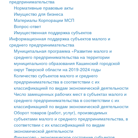
предпринимательства
Нормативные правовые акты
Государственные услуги
Символика
муниципального округа Тверской области
Финансовое управление
Имущество для бизнеса
Материалы Корпорации МСП
Промышленность и АПК
Устав
Администрация Кашинского муниципального округа
Бюджет для граждан
Вопрос-ответ
Имущественная поддержка субъектов
Экономика и бизнес
Гостям округа
Тверской области
Имущество
Информационная поддержка субъектов малого и
среднего предпринимательства
...
Туризм
Управление сельскими территориями
Выявление правообладателей ранее учтенных
Муниципальная программа «Развитие малого и
среднего предпринимательства на территории
Культура
Открытые данные
объектов недвижимости
муниципального образования Кашинский городской
округ Тверской области на 2019-2024 годы
Образование
Работа с обращениями граждан
Имущественная поддержка субъектов малого и
Количество субъектов малого и среднего
предпринимательства в соответствии с их
Здравоохранение
Муниципальный контроль
среднего предпринимательства
классификацией по видам экономической деятельности
Число замещенных рабочих мест в субъектах малого и
Социальная защита
Муниципальные услуги
Информационная поддержка субъектов малого и
среднего предпринимательства в соответствии с их
классификацией по видам экономической деятельности
Фотоальбом
Проекты административных регламентов
среднего предпринимательства
Оборот товаров (работ, услуг), производимых
субъектами малого и среднего предпринимательства, в
Антимонопольный комплаенс
Муниципальные программы
соответствии с их классификацией по видам
экономической деятельности
Противодействие коррупции
Контрольно-счетная палата
Финансово - экономическое состояние субъектов