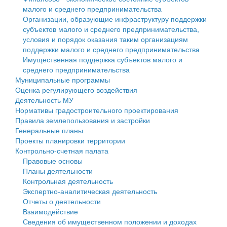
малого и среднего предпринимательства
Персональные данные
Организации, образующие инфраструктуру поддержки
субъектов малого и среднего предпринимательства,
Оценка регулирующего воздействия
условия и порядок оказания таким организациям
поддержки малого и среднего предпринимательства
Деятельность МУ
Имущественная поддержка субъектов малого и
среднего предпринимательства
Нормативы градостроительного проектирования
Муниципальные программы
Оценка регулирующего воздействия
Правила землепользования и застройки
Деятельность МУ
Нормативы градостроительного проектирования
Генеральные планы
Правила землепользования и застройки
Генеральные планы
Проекты планировки территории
Проекты планировки территории
Контрольно-счетная палата
Собрание депутатов
Правовые основы
Планы деятельности
Городское поселение
Контрольная деятельность
Экспертно-аналитическая деятельность
Сельские поселения
Отчеты о деятельности
Взаимодействие
Сведения об имущественном положении и доходах