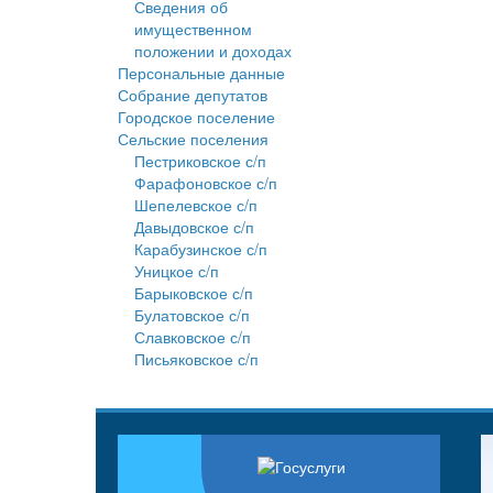
Сведения об
имущественном
положении и доходах
Персональные данные
Собрание депутатов
Городское поселение
Сельские поселения
Пестриковское с/п
Фарафоновское с/п
Шепелевское с/п
Давыдовское с/п
Карабузинское с/п
Уницкое с/п
Барыковское с/п
Булатовское с/п
Славковское с/п
Письяковское с/п