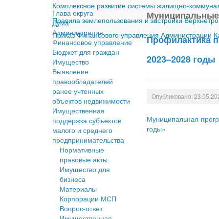
Комплексное развитие системы жилищно-коммуналь
Глава округа
Муниципальные
Правила землепользования и застройки Верхнетро
Дума
Администрация
Приказ Финансового управления Администрации Ка
Профилактика п
Финансовое управление
Бюджет для граждан
2023–2028 годы
Имущество
Выявление
правообладателей
ранее учтенных
Опубликовано: 23.05.20
объектов недвижимости
Имущественная
Муниципальная прогр
поддержка субъектов
годы»
малого и среднего
предпринимательства
Нормативные
правовые акты
Имущество для
бизнеса
Материалы
Корпорации МСП
Вопрос-ответ
Имущественная