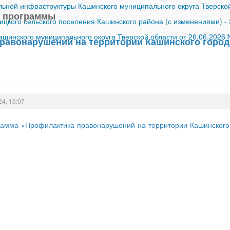
ной инфраструктуры Кашинского муниципального округа Тверской
 программы
ицкого сельского поселения Кашинского района (с изменениями)
-
шинского муниципального округа Тверской области от 26.06.2026
равонарушений на территории Кашинского городс
24, 16:07
амма «Профилактика правонарушений на территории Кашинского г