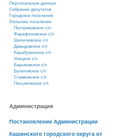
Персональные данные
Собрание депутатов
Городское поселение
Сельские поселения
Пестриковское с/п
Фарафоновское с/п
Шепелевское с/п
Давыдовское с/п
Карабузинское с/п
Уницкое с/п
Барыковское с/п
Булатовское с/п
Славковское с/п
Письяковское с/п
Администрация
Постановление Администрации
Кашинского городского округа от