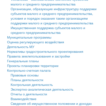
малого и среднего предпринимательства
Персональные данные
Организации, образующие инфраструктуру поддержки
субъектов малого и среднего предпринимательства,
Оценка регулирующего воздействия
условия и порядок оказания таким организациям
поддержки малого и среднего предпринимательства
Деятельность МУ
Имущественная поддержка субъектов малого и
среднего предпринимательства
Нормативы градостроительного проектирования
Муниципальные программы
Оценка регулирующего воздействия
Правила землепользования и застройки
Деятельность МУ
Нормативы градостроительного проектирования
Генеральные планы
Правила землепользования и застройки
Генеральные планы
Проекты планировки территории
Проекты планировки территории
Контрольно-счетная палата
Собрание депутатов
Правовые основы
Планы деятельности
Городское поселение
Контрольная деятельность
Экспертно-аналитическая деятельность
Сельские поселения
Отчеты о деятельности
Взаимодействие
Сведения об имущественном положении и доходах