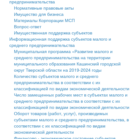
предпринимательства
Нормативные правовые акты
Государственные услуги
Символика
муниципального округа Тверской области
Финансовое управление
Имущество для бизнеса
Материалы Корпорации МСП
Промышленность и АПК
Устав
Администрация Кашинского муниципального округа
Бюджет для граждан
Вопрос-ответ
Имущественная поддержка субъектов
Экономика и бизнес
Гостям округа
Тверской области
Имущество
Информационная поддержка субъектов малого и
среднего предпринимательства
...
Туризм
Управление сельскими территориями
Выявление правообладателей ранее учтенных
Муниципальная программа «Развитие малого и
среднего предпринимательства на территории
Культура
Открытые данные
объектов недвижимости
муниципального образования Кашинский городской
округ Тверской области на 2019-2024 годы
Образование
Работа с обращениями граждан
Имущественная поддержка субъектов малого и
Количество субъектов малого и среднего
предпринимательства в соответствии с их
Здравоохранение
Муниципальный контроль
среднего предпринимательства
классификацией по видам экономической деятельности
Число замещенных рабочих мест в субъектах малого и
Социальная защита
Муниципальные услуги
Информационная поддержка субъектов малого и
среднего предпринимательства в соответствии с их
классификацией по видам экономической деятельности
Фотоальбом
Проекты административных регламентов
среднего предпринимательства
Оборот товаров (работ, услуг), производимых
субъектами малого и среднего предпринимательства, в
Антимонопольный комплаенс
Муниципальные программы
соответствии с их классификацией по видам
экономической деятельности
Противодействие коррупции
Контрольно-счетная палата
Финансово - экономическое состояние субъектов