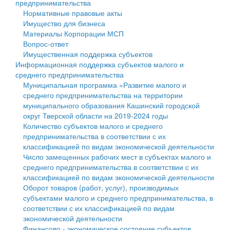
предпринимательства
Нормативные правовые акты
Государственные услуги
Символика
муниципального округа Тверской области
Финансовое управление
Имущество для бизнеса
Материалы Корпорации МСП
Промышленность и АПК
Устав
Администрация Кашинского муниципального округа
Бюджет для граждан
Вопрос-ответ
Имущественная поддержка субъектов
Экономика и бизнес
Гостям округа
Тверской области
Имущество
Информационная поддержка субъектов малого и
среднего предпринимательства
...
Туризм
Управление сельскими территориями
Выявление правообладателей ранее учтенных
Муниципальная программа «Развитие малого и
среднего предпринимательства на территории
Культура
Открытые данные
объектов недвижимости
муниципального образования Кашинский городской
округ Тверской области на 2019-2024 годы
Образование
Работа с обращениями граждан
Имущественная поддержка субъектов малого и
Количество субъектов малого и среднего
предпринимательства в соответствии с их
Здравоохранение
Муниципальный контроль
среднего предпринимательства
классификацией по видам экономической деятельности
Число замещенных рабочих мест в субъектах малого и
Социальная защита
Муниципальные услуги
Информационная поддержка субъектов малого и
среднего предпринимательства в соответствии с их
классификацией по видам экономической деятельности
Фотоальбом
Проекты административных регламентов
среднего предпринимательства
Оборот товаров (работ, услуг), производимых
субъектами малого и среднего предпринимательства, в
Антимонопольный комплаенс
Муниципальные программы
соответствии с их классификацией по видам
экономической деятельности
Противодействие коррупции
Контрольно-счетная палата
Финансово - экономическое состояние субъектов