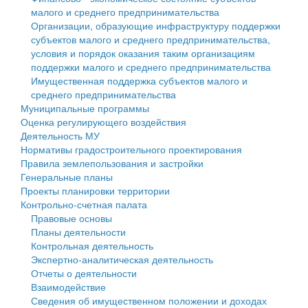
малого и среднего предпринимательства
Персональные данные
Организации, образующие инфраструктуру поддержки
субъектов малого и среднего предпринимательства,
Оценка регулирующего воздействия
условия и порядок оказания таким организациям
поддержки малого и среднего предпринимательства
Деятельность МУ
Имущественная поддержка субъектов малого и
среднего предпринимательства
Нормативы градостроительного проектирования
Муниципальные программы
Оценка регулирующего воздействия
Правила землепользования и застройки
Деятельность МУ
Нормативы градостроительного проектирования
Генеральные планы
Правила землепользования и застройки
Генеральные планы
Проекты планировки территории
Проекты планировки территории
Контрольно-счетная палата
Собрание депутатов
Правовые основы
Планы деятельности
Городское поселение
Контрольная деятельность
Экспертно-аналитическая деятельность
Сельские поселения
Отчеты о деятельности
Взаимодействие
Сведения об имущественном положении и доходах