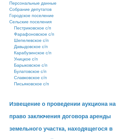
Персональные данные
Собрание депутатов
Городское поселение
Сельские поселения
Пестриковское с/п
Фарафоновское с/п
Шепелевское с/п
Давыдовское с/п
Карабузинское с/п
Уницкое с/п
Барыковское с/п
Булатовское с/п
Славковское с/п
Письяковское с/п
Извещение о проведении аукциона на
право заключения договора аренды
земельного участка, находящегося в