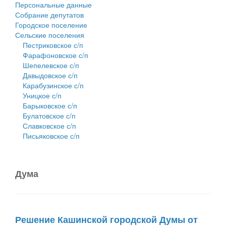
Персональные данные
Собрание депутатов
Городское поселение
Сельские поселения
Пестриковское с/п
Фарафоновское с/п
Шепелевское с/п
Давыдовское с/п
Карабузинское с/п
Уницкое с/п
Барыковское с/п
Булатовское с/п
Славковское с/п
Письяковское с/п
Дума
Решение Кашинской городской Думы от