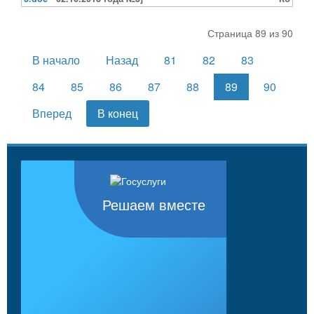
Страница 89 из 90
В начало
Назад
81
82
83
84
85
86
87
88
89
90
Вперед
В конец
Решаем вместе