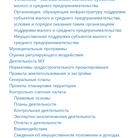
малого и среднего предпринимательства
Персональные данные
Организации, образующие инфраструктуру поддержки
субъектов малого и среднего предпринимательства,
Оценка регулирующего воздействия
условия и порядок оказания таким организациям
поддержки малого и среднего предпринимательства
Деятельность МУ
Имущественная поддержка субъектов малого и
среднего предпринимательства
Нормативы градостроительного проектирования
Муниципальные программы
Оценка регулирующего воздействия
Правила землепользования и застройки
Деятельность МУ
Нормативы градостроительного проектирования
Генеральные планы
Правила землепользования и застройки
Генеральные планы
Проекты планировки территории
Проекты планировки территории
Контрольно-счетная палата
Собрание депутатов
Правовые основы
Планы деятельности
Городское поселение
Контрольная деятельность
Экспертно-аналитическая деятельность
Сельские поселения
Отчеты о деятельности
Взаимодействие
Сведения об имущественном положении и доходах