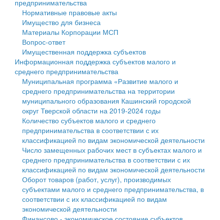
предпринимательства
Нормативные правовые акты
Государственные услуги
Символика
муниципального округа Тверской области
Финансовое управление
Имущество для бизнеса
Материалы Корпорации МСП
Промышленность и АПК
Устав
Администрация Кашинского муниципального округа
Бюджет для граждан
Вопрос-ответ
Имущественная поддержка субъектов
Экономика и бизнес
Гостям округа
Тверской области
Имущество
Информационная поддержка субъектов малого и
среднего предпринимательства
...
Туризм
Управление сельскими территориями
Выявление правообладателей ранее учтенных
Муниципальная программа «Развитие малого и
среднего предпринимательства на территории
Культура
Открытые данные
объектов недвижимости
муниципального образования Кашинский городской
округ Тверской области на 2019-2024 годы
Образование
Работа с обращениями граждан
Имущественная поддержка субъектов малого и
Количество субъектов малого и среднего
предпринимательства в соответствии с их
Здравоохранение
Муниципальный контроль
среднего предпринимательства
классификацией по видам экономической деятельности
Число замещенных рабочих мест в субъектах малого и
Социальная защита
Муниципальные услуги
Информационная поддержка субъектов малого и
среднего предпринимательства в соответствии с их
классификацией по видам экономической деятельности
Фотоальбом
Проекты административных регламентов
среднего предпринимательства
Оборот товаров (работ, услуг), производимых
субъектами малого и среднего предпринимательства, в
Антимонопольный комплаенс
Муниципальные программы
соответствии с их классификацией по видам
экономической деятельности
Противодействие коррупции
Контрольно-счетная палата
Финансово - экономическое состояние субъектов