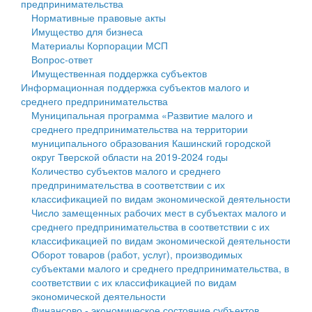
предпринимательства
Нормативные правовые акты
Государственные услуги
Символика
муниципального округа Тверской области
Финансовое управление
Имущество для бизнеса
Материалы Корпорации МСП
Промышленность и АПК
Устав
Администрация Кашинского муниципального округа
Бюджет для граждан
Вопрос-ответ
Имущественная поддержка субъектов
Экономика и бизнес
Гостям округа
Тверской области
Имущество
Информационная поддержка субъектов малого и
среднего предпринимательства
...
Туризм
Управление сельскими территориями
Выявление правообладателей ранее учтенных
Муниципальная программа «Развитие малого и
среднего предпринимательства на территории
Культура
Открытые данные
объектов недвижимости
муниципального образования Кашинский городской
округ Тверской области на 2019-2024 годы
Образование
Работа с обращениями граждан
Имущественная поддержка субъектов малого и
Количество субъектов малого и среднего
предпринимательства в соответствии с их
Здравоохранение
Муниципальный контроль
среднего предпринимательства
классификацией по видам экономической деятельности
Число замещенных рабочих мест в субъектах малого и
Социальная защита
Муниципальные услуги
Информационная поддержка субъектов малого и
среднего предпринимательства в соответствии с их
классификацией по видам экономической деятельности
Фотоальбом
Проекты административных регламентов
среднего предпринимательства
Оборот товаров (работ, услуг), производимых
субъектами малого и среднего предпринимательства, в
Антимонопольный комплаенс
Муниципальные программы
соответствии с их классификацией по видам
экономической деятельности
Противодействие коррупции
Контрольно-счетная палата
Финансово - экономическое состояние субъектов