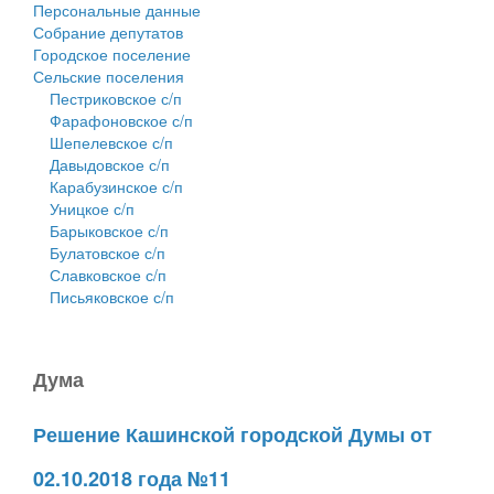
Персональные данные
Собрание депутатов
Городское поселение
Сельские поселения
Пестриковское с/п
Фарафоновское с/п
Шепелевское с/п
Давыдовское с/п
Карабузинское с/п
Уницкое с/п
Барыковское с/п
Булатовское с/п
Славковское с/п
Письяковское с/п
Дума
Решение Кашинской городской Думы от
02.10.2018 года №11