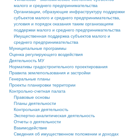
малого и среднего предпринимательства
Персональные данные
Организации, образующие инфраструктуру поддержки
субъектов малого и среднего предпринимательства,
Оценка регулирующего воздействия
условия и порядок оказания таким организациям
поддержки малого и среднего предпринимательства
Деятельность МУ
Имущественная поддержка субъектов малого и
среднего предпринимательства
Нормативы градостроительного проектирования
Муниципальные программы
Оценка регулирующего воздействия
Правила землепользования и застройки
Деятельность МУ
Нормативы градостроительного проектирования
Генеральные планы
Правила землепользования и застройки
Генеральные планы
Проекты планировки территории
Проекты планировки территории
Контрольно-счетная палата
Собрание депутатов
Правовые основы
Планы деятельности
Городское поселение
Контрольная деятельность
Экспертно-аналитическая деятельность
Сельские поселения
Отчеты о деятельности
Взаимодействие
Сведения об имущественном положении и доходах