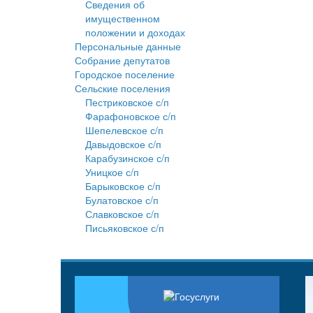
Сведения об
имущественном
положении и доходах
Персональные данные
Собрание депутатов
Городское поселение
Сельские поселения
Пестриковское с/п
Фарафоновское с/п
Шепелевское с/п
Давыдовское с/п
Карабузинское с/п
Уницкое с/п
Барыковское с/п
Булатовское с/п
Славковское с/п
Письяковское с/п