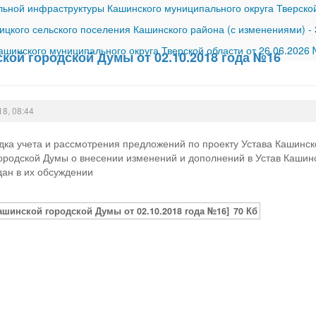
ной инфраструктуры Кашинского муниципального округа Тверской
ицкого сельского поселения Кашинского района (с изменениями)
-
шинского муниципального округа Тверской области от 26.06.2026
кой городской Думы от 02.10.2018 года №16
18, 08:44
ка учета и рассмотрения предложений по проекту Устава Кашинског
родской Думы о внесении изменений и дополнений в Устав Кашинск
дан в их обсуждении
ашинской городской Думы от 02.10.2018 года №16]
70 Кб