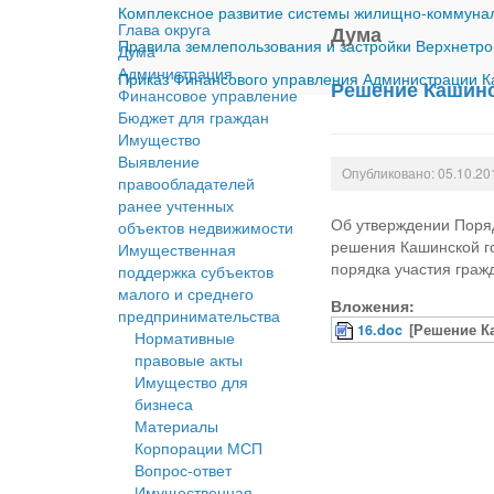
Комплексное развитие системы жилищно-коммуналь
Глава округа
Дума
Правила землепользования и застройки Верхнетро
Дума
Администрация
Приказ Финансового управления Администрации Ка
Решение Кашинс
Финансовое управление
Бюджет для граждан
Имущество
Выявление
Опубликовано: 05.10.20
правообладателей
ранее учтенных
Об утверждении Поряд
объектов недвижимости
решения Кашинской го
Имущественная
порядка участия граж
поддержка субъектов
малого и среднего
Вложения:
предпринимательства
16.doc
[Решение К
Нормативные
правовые акты
Имущество для
бизнеса
Материалы
Корпорации МСП
Вопрос-ответ
Имущественная