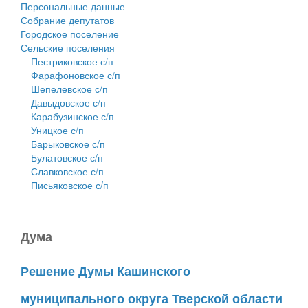
Персональные данные
Собрание депутатов
Городское поселение
Сельские поселения
Пестриковское с/п
Фарафоновское с/п
Шепелевское с/п
Давыдовское с/п
Карабузинское с/п
Уницкое с/п
Барыковское с/п
Булатовское с/п
Славковское с/п
Письяковское с/п
Дума
Решение Думы Кашинского
муниципального округа Тверской области