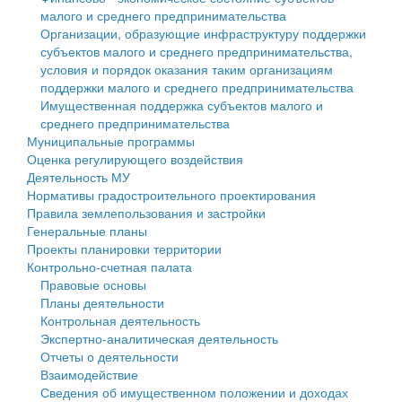
малого и среднего предпринимательства
Персональные данные
Организации, образующие инфраструктуру поддержки
субъектов малого и среднего предпринимательства,
Оценка регулирующего воздействия
условия и порядок оказания таким организациям
поддержки малого и среднего предпринимательства
Деятельность МУ
Имущественная поддержка субъектов малого и
среднего предпринимательства
Нормативы градостроительного проектирования
Муниципальные программы
Оценка регулирующего воздействия
Правила землепользования и застройки
Деятельность МУ
Нормативы градостроительного проектирования
Генеральные планы
Правила землепользования и застройки
Генеральные планы
Проекты планировки территории
Проекты планировки территории
Контрольно-счетная палата
Собрание депутатов
Правовые основы
Планы деятельности
Городское поселение
Контрольная деятельность
Экспертно-аналитическая деятельность
Сельские поселения
Отчеты о деятельности
Взаимодействие
Сведения об имущественном положении и доходах