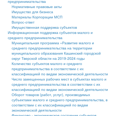
предпринимательства
Нормативные правовые акты
Государственные услуги
Символика
муниципального округа Тверской области
Финансовое управление
Имущество для бизнеса
Материалы Корпорации МСП
Промышленность и АПК
Устав
Администрация Кашинского муниципального округа
Бюджет для граждан
Вопрос-ответ
Имущественная поддержка субъектов
Экономика и бизнес
Гостям округа
Тверской области
Имущество
Информационная поддержка субъектов малого и
среднего предпринимательства
...
Туризм
Управление сельскими территориями
Выявление правообладателей ранее учтенных
Муниципальная программа «Развитие малого и
среднего предпринимательства на территории
Культура
Открытые данные
объектов недвижимости
муниципального образования Кашинский городской
округ Тверской области на 2019-2024 годы
Образование
Работа с обращениями граждан
Имущественная поддержка субъектов малого и
Количество субъектов малого и среднего
предпринимательства в соответствии с их
Здравоохранение
Муниципальный контроль
среднего предпринимательства
классификацией по видам экономической деятельности
Число замещенных рабочих мест в субъектах малого и
Социальная защита
Муниципальные услуги
Информационная поддержка субъектов малого и
среднего предпринимательства в соответствии с их
классификацией по видам экономической деятельности
Фотоальбом
Проекты административных регламентов
среднего предпринимательства
Оборот товаров (работ, услуг), производимых
субъектами малого и среднего предпринимательства, в
Антимонопольный комплаенс
Муниципальные программы
соответствии с их классификацией по видам
экономической деятельности
Противодействие коррупции
Контрольно-счетная палата
Финансово - экономическое состояние субъектов