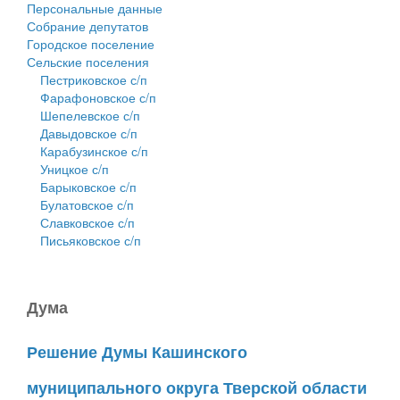
Персональные данные
Собрание депутатов
Городское поселение
Сельские поселения
Пестриковское с/п
Фарафоновское с/п
Шепелевское с/п
Давыдовское с/п
Карабузинское с/п
Уницкое с/п
Барыковское с/п
Булатовское с/п
Славковское с/п
Письяковское с/п
Дума
Решение Думы Кашинского
муниципального округа Тверской области