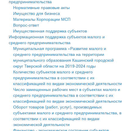
предпринимательства
Нормативные правовые акты
Государственные услуги
Символика
муниципального округа Тверской области
Финансовое управление
Имущество для бизнеса
Материалы Корпорации МСП
Промышленность и АПК
Устав
Администрация Кашинского муниципального округа
Бюджет для граждан
Вопрос-ответ
Имущественная поддержка субъектов
Экономика и бизнес
Гостям округа
Тверской области
Имущество
Информационная поддержка субъектов малого и
среднего предпринимательства
...
Туризм
Управление сельскими территориями
Выявление правообладателей ранее учтенных
Муниципальная программа «Развитие малого и
среднего предпринимательства на территории
Культура
Открытые данные
объектов недвижимости
муниципального образования Кашинский городской
округ Тверской области на 2019-2024 годы
Образование
Работа с обращениями граждан
Имущественная поддержка субъектов малого и
Количество субъектов малого и среднего
предпринимательства в соответствии с их
Здравоохранение
Муниципальный контроль
среднего предпринимательства
классификацией по видам экономической деятельности
Число замещенных рабочих мест в субъектах малого и
Социальная защита
Муниципальные услуги
Информационная поддержка субъектов малого и
среднего предпринимательства в соответствии с их
классификацией по видам экономической деятельности
Фотоальбом
Проекты административных регламентов
среднего предпринимательства
Оборот товаров (работ, услуг), производимых
субъектами малого и среднего предпринимательства, в
Антимонопольный комплаенс
Муниципальные программы
соответствии с их классификацией по видам
экономической деятельности
Противодействие коррупции
Контрольно-счетная палата
Финансово - экономическое состояние субъектов