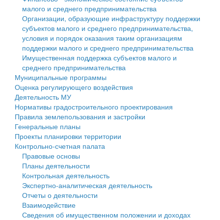
малого и среднего предпринимательства
Персональные данные
Организации, образующие инфраструктуру поддержки
субъектов малого и среднего предпринимательства,
Оценка регулирующего воздействия
условия и порядок оказания таким организациям
поддержки малого и среднего предпринимательства
Деятельность МУ
Имущественная поддержка субъектов малого и
среднего предпринимательства
Нормативы градостроительного проектирования
Муниципальные программы
Оценка регулирующего воздействия
Правила землепользования и застройки
Деятельность МУ
Нормативы градостроительного проектирования
Генеральные планы
Правила землепользования и застройки
Генеральные планы
Проекты планировки территории
Проекты планировки территории
Контрольно-счетная палата
Собрание депутатов
Правовые основы
Планы деятельности
Городское поселение
Контрольная деятельность
Экспертно-аналитическая деятельность
Сельские поселения
Отчеты о деятельности
Взаимодействие
Сведения об имущественном положении и доходах