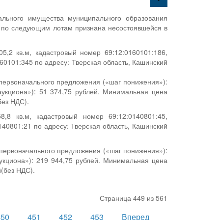
ального имущества муниципального образования
а по следующим лотам признана несостоявшейся в
,2 кв.м, кадастровый номер 69:12:0160101:186,
0101:345 по адресу: Тверская область, Кашинский
 первоначального предложения («шаг понижения»):
укциона»): 51 374,75 рублей. Минимальная цена
без НДС).
 кв.м, кадастровый номер 69:12:0140801:45,
40801:21 по адресу: Тверская область, Кашинский
 первоначального предложения («шаг понижения»):
укциона»): 219 944,75 рублей. Минимальная цена
й(без НДС).
Страница 449 из 561
450
451
452
453
Вперед