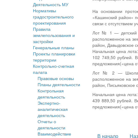
Деятельность МУ
Нормативы
На основании прото
градостроительного
«Кашинский район» п
проектирования
связи с отсутствием у
Правила
Лот № 1 — детский с
землепользования и
расположенное на зем
застройки
район, Давыдовское с
Генеральные планы
Начальная цена лота:
Проекты планировки
102 749,50 рублей. 
территории
предложения(«цена от
Контрольно-счетная
палата
Лот № 2 — Школа, н
Правовые основы
расположенное на зем
Планы деятельности
район, Письяковское 
Контрольная
Начальная цена лота:
деятельность
439 889,50 рублей. 
Экспертно-
предложения(«цена от
аналитическая
деятельность
Отчеты о
деятельности
Взаимодействие
В начало
На