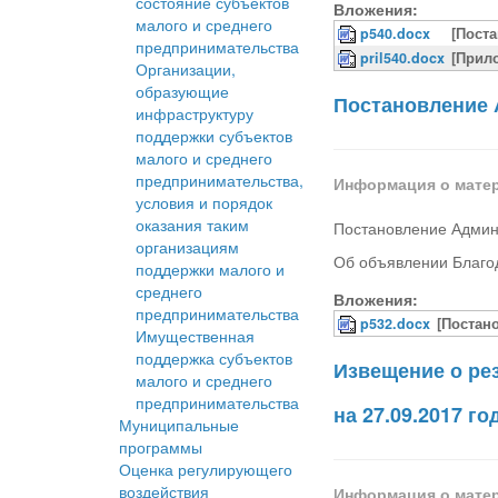
состояние субъектов
Вложения:
малого и среднего
p540.docx
[Пост
предпринимательства
pril540.docx
[Прил
Организации,
образующие
Постановление 
инфраструктуру
поддержки субъектов
малого и среднего
предпринимательства,
Информация о мате
условия и порядок
оказания таким
Постановление Админ
организациям
Об объявлении Благо
поддержки малого и
среднего
Вложения:
предпринимательства
p532.docx
[Постан
Имущественная
поддержка субъектов
Извещение о ре
малого и среднего
предпринимательства
на 27.09.2017 го
Муниципальные
программы
Оценка регулирующего
воздействия
Информация о мате