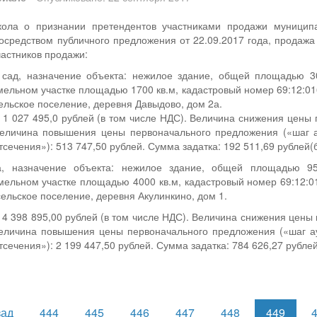
кола о признании претендентов участниками продажи муницип
осредством публичного предложения от 22.09.2017 года, продаж
частников продажи:
ад, назначение объекта: нежилое здание, общей площадью 305
ельном участке площадью 1700 кв.м, кадастровый номер 69:12:016
ельское поселение, деревня Давыдово, дом 2а.
 1 027 495,0 рублей (в том числе НДС). Величина снижения цены
Величина повышения цены первоначального предложения («шаг а
сечения»): 513 747,50 рублей. Сумма задатка: 192 511,69 рублей(
азначение объекта: нежилое здание, общей площадью 958,8
ельном участке площадью 4000 кв.м, кадастровый номер 69:12:01
сельское поселение, деревня Акулинкино, дом 1.
 4 398 895,00 рублей (в том числе НДС). Величина снижения цены
Величина повышения цены первоначального предложения («шаг а
сечения»): 2 199 447,50 рублей. Сумма задатка: 784 626,27 рубле
зад
444
445
446
447
448
449