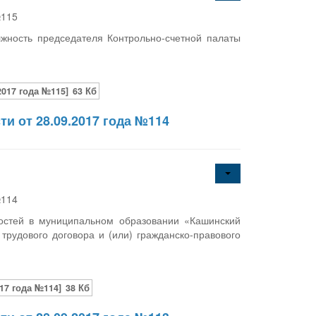
№115
жность председателя Контрольно-счетной палаты
017 года №115]
63 Кб
и от 28.09.2017 года №114
№114
остей в муниципальном образовании «Кашинский
рудового договора и (или) гражданско-правового
17 года №114]
38 Кб