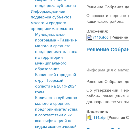
поддержка субъектов
Решение Собрания деп
Информационная
О сроках и перечне 
поддержка субъектов
Кашинского района
малого и среднего
предпринимательства
Вложения:
Муниципальная
r115.doc
[Решение 
программа «Развитие
малого и среднего
Решение Собрани
предпринимательства
на территории
муниципального
образования
Информация о мате
Кашинский городской
округ Тверской
Решение Собрания деп
области на 2019-2024
Об утверждении Пер
годы
район», замещение к
Количество субъектов
договора после увол
малого и среднего
предпринимательства
Вложения:
в соответствии с их
114.zip
[Решение С
классификацией по
видам экономической