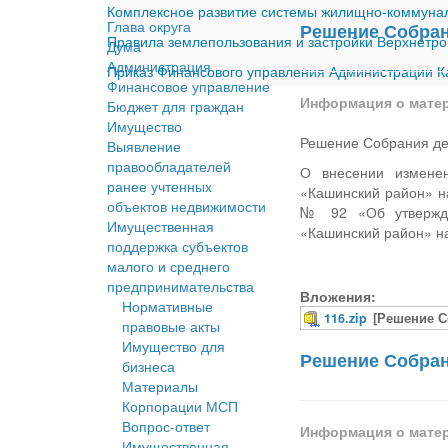
Комплексное развитие системы жилищно-коммуналь
Глава округа
Решение Собрани
Правила землепользования и застройки Верхнетро
Дума
Администрация
Приказ Финансового управления Администрации Ка
Финансовое управление
Информация о мате
Бюджет для граждан
Имущество
Решение Собрания деп
Выявление
правообладателей
О внесении изменен
ранее учтенных
«Кашинский район» н
объектов недвижимости
№ 92 «Об утвержден
Имущественная
«Кашинский район» н
поддержка субъектов
малого и среднего
предпринимательства
Вложения:
Нормативные
116.zip
[Решение С
правовые акты
Имущество для
Решение Собрани
бизнеса
Материалы
Корпорации МСП
Вопрос-ответ
Информация о мате
Имущественная