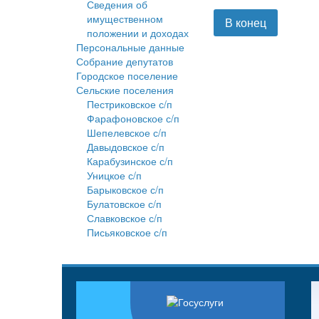
Сведения об
имущественном
В конец
положении и доходах
Персональные данные
Собрание депутатов
Городское поселение
Сельские поселения
Пестриковское с/п
Фарафоновское с/п
Шепелевское с/п
Давыдовское с/п
Карабузинское с/п
Уницкое с/п
Барыковское с/п
Булатовское с/п
Славковское с/п
Письяковское с/п