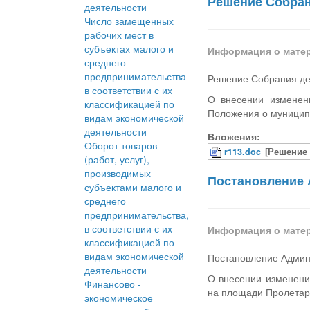
Решение Собрани
деятельности
Число замещенных
рабочих мест в
субъектах малого и
Информация о мате
среднего
предпринимательства
Решение Собрания деп
в соответствии с их
О внесении изменен
классификацией по
Положения о муницип
видам экономической
деятельности
Вложения:
Оборот товаров
r113.doc
[Решение 
(работ, услуг),
производимых
Постановление 
субъектами малого и
среднего
предпринимательства,
в соответствии с их
Информация о мате
классификацией по
видам экономической
Постановление Админ
деятельности
О внесении изменени
Финансово -
на площади Пролетар
экономическое