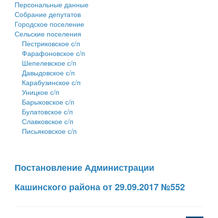
Персональные данные
Собрание депутатов
Городское поселение
Сельские поселения
Пестриковское с/п
Фарафоновское с/п
Шепелевское с/п
Давыдовское с/п
Карабузинское с/п
Уницкое с/п
Барыковское с/п
Булатовское с/п
Славковское с/п
Письяковское с/п
Постановление Администрации
Кашинского района от 29.09.2017 №552