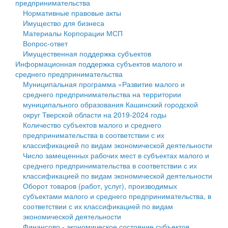
предпринимательства
Нормативные правовые акты
Государственные услуги
Символика
муниципального округа Тверской области
Финансовое управление
Имущество для бизнеса
Материалы Корпорации МСП
Промышленность и АПК
Устав
Администрация Кашинского муниципального округа
Бюджет для граждан
Вопрос-ответ
Имущественная поддержка субъектов
Экономика и бизнес
Гостям округа
Тверской области
Имущество
Информационная поддержка субъектов малого и
среднего предпринимательства
...
Туризм
Управление сельскими территориями
Выявление правообладателей ранее учтенных
Муниципальная программа «Развитие малого и
среднего предпринимательства на территории
Культура
Открытые данные
объектов недвижимости
муниципального образования Кашинский городской
округ Тверской области на 2019-2024 годы
Образование
Работа с обращениями граждан
Имущественная поддержка субъектов малого и
Количество субъектов малого и среднего
предпринимательства в соответствии с их
Здравоохранение
Муниципальный контроль
среднего предпринимательства
классификацией по видам экономической деятельности
Число замещенных рабочих мест в субъектах малого и
Социальная защита
Муниципальные услуги
Информационная поддержка субъектов малого и
среднего предпринимательства в соответствии с их
классификацией по видам экономической деятельности
Фотоальбом
Проекты административных регламентов
среднего предпринимательства
Оборот товаров (работ, услуг), производимых
субъектами малого и среднего предпринимательства, в
Антимонопольный комплаенс
Муниципальные программы
соответствии с их классификацией по видам
экономической деятельности
Противодействие коррупции
Контрольно-счетная палата
Финансово - экономическое состояние субъектов