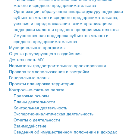
малого и среднего предпринимательства
Персональные данные
Организации, образующие инфраструктуру поддержки
субъектов малого и среднего предпринимательства,
Оценка регулирующего воздействия
условия и порядок оказания таким организациям
поддержки малого и среднего предпринимательства
Деятельность МУ
Имущественная поддержка субъектов малого и
среднего предпринимательства
Нормативы градостроительного проектирования
Муниципальные программы
Оценка регулирующего воздействия
Правила землепользования и застройки
Деятельность МУ
Нормативы градостроительного проектирования
Генеральные планы
Правила землепользования и застройки
Генеральные планы
Проекты планировки территории
Проекты планировки территории
Контрольно-счетная палата
Собрание депутатов
Правовые основы
Планы деятельности
Городское поселение
Контрольная деятельность
Экспертно-аналитическая деятельность
Сельские поселения
Отчеты о деятельности
Взаимодействие
Сведения об имущественном положении и доходах