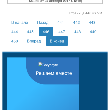
Кашин от 05 октября 2017 г. №19]
Страница 446 из 561
В начало
Назад
441
442
443
444
445
446
447
448
449
450
Вперед
В конец
Решаем вместе