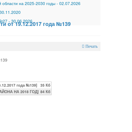
 области на 2025-2030 годы
-
02.07.2026
30.11.2020
 №27
-
30.06.2026
и от 19.12.2017 года №139
Печать
№139
12.2017 года №139]
35 Кб
ОНА НА 2018 ГОД]
84 Кб