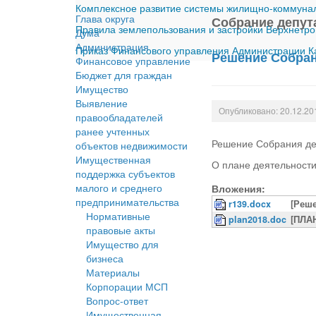
Комплексное развитие системы жилищно-коммуналь
Глава округа
Собрание депут
Правила землепользования и застройки Верхнетро
Дума
Администрация
Приказ Финансового управления Администрации Ка
Решение Собрани
Финансовое управление
Бюджет для граждан
Имущество
Выявление
Опубликовано: 20.12.20
правообладателей
ранее учтенных
Решение Собрания деп
объектов недвижимости
Имущественная
О плане деятельности
поддержка субъектов
малого и среднего
Вложения:
предпринимательства
r139.docx
[Реше
Нормативные
plan2018.doc
[ПЛА
правовые акты
Имущество для
бизнеса
Материалы
Корпорации МСП
Вопрос-ответ
Имущественная