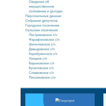
Сведения об
имущественном
положении и доходах
Персональные данные
Собрание депутатов
Городское поселение
Сельские поселения
Пестриковское с/п
Фарафоновское с/п
Шепелевское с/п
Давыдовское с/п
Карабузинское с/п
Уницкое с/п
Барыковское с/п
Булатовское с/п
Славковское с/п
Письяковское с/п