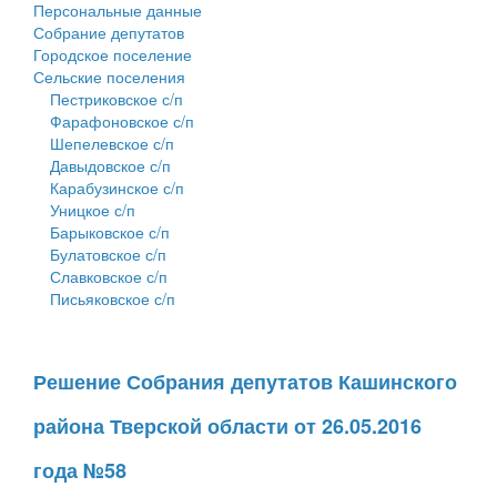
Персональные данные
Собрание депутатов
Городское поселение
Сельские поселения
Пестриковское с/п
Фарафоновское с/п
Шепелевское с/п
Давыдовское с/п
Карабузинское с/п
Уницкое с/п
Барыковское с/п
Булатовское с/п
Славковское с/п
Письяковское с/п
Решение Собрания депутатов Кашинского
района Тверской области от 26.05.2016
года №58