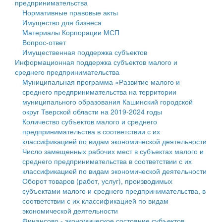
предпринимательства
Нормативные правовые акты
Государственные услуги
Символика
муниципального округа Тверской области
Финансовое управление
Имущество для бизнеса
Материалы Корпорации МСП
Промышленность и АПК
Устав
Администрация Кашинского муниципального округа
Бюджет для граждан
Вопрос-ответ
Имущественная поддержка субъектов
Экономика и бизнес
Гостям округа
Тверской области
Имущество
Информационная поддержка субъектов малого и
среднего предпринимательства
...
Туризм
Управление сельскими территориями
Выявление правообладателей ранее учтенных
Муниципальная программа «Развитие малого и
среднего предпринимательства на территории
Культура
Открытые данные
объектов недвижимости
муниципального образования Кашинский городской
округ Тверской области на 2019-2024 годы
Образование
Работа с обращениями граждан
Имущественная поддержка субъектов малого и
Количество субъектов малого и среднего
предпринимательства в соответствии с их
Здравоохранение
Муниципальный контроль
среднего предпринимательства
классификацией по видам экономической деятельности
Число замещенных рабочих мест в субъектах малого и
Социальная защита
Муниципальные услуги
Информационная поддержка субъектов малого и
среднего предпринимательства в соответствии с их
классификацией по видам экономической деятельности
Фотоальбом
Проекты административных регламентов
среднего предпринимательства
Оборот товаров (работ, услуг), производимых
субъектами малого и среднего предпринимательства, в
Антимонопольный комплаенс
Муниципальные программы
соответствии с их классификацией по видам
экономической деятельности
Противодействие коррупции
Контрольно-счетная палата
Финансово - экономическое состояние субъектов