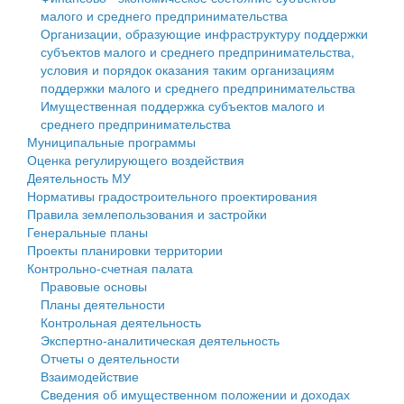
малого и среднего предпринимательства
Персональные данные
Организации, образующие инфраструктуру поддержки
субъектов малого и среднего предпринимательства,
Оценка регулирующего воздействия
условия и порядок оказания таким организациям
поддержки малого и среднего предпринимательства
Деятельность МУ
Имущественная поддержка субъектов малого и
среднего предпринимательства
Нормативы градостроительного проектирования
Муниципальные программы
Оценка регулирующего воздействия
Правила землепользования и застройки
Деятельность МУ
Нормативы градостроительного проектирования
Генеральные планы
Правила землепользования и застройки
Генеральные планы
Проекты планировки территории
Проекты планировки территории
Контрольно-счетная палата
Собрание депутатов
Правовые основы
Планы деятельности
Городское поселение
Контрольная деятельность
Экспертно-аналитическая деятельность
Сельские поселения
Отчеты о деятельности
Взаимодействие
Сведения об имущественном положении и доходах