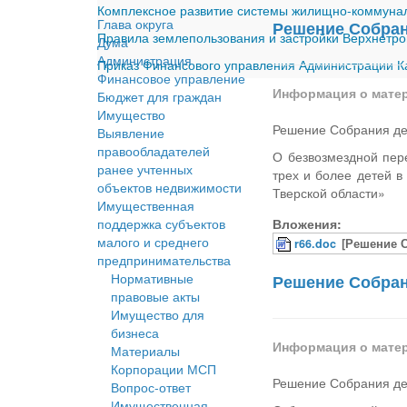
Комплексное развитие системы жилищно-коммуналь
Глава округа
Решение Собрани
Правила землепользования и застройки Верхнетро
Дума
Администрация
Приказ Финансового управления Администрации Ка
Финансовое управление
Информация о мате
Бюджет для граждан
Имущество
Решение Собрания деп
Выявление
правообладателей
О безвозмездной пер
ранее учтенных
трех и более детей 
объектов недвижимости
Тверской области»
Имущественная
поддержка субъектов
Вложения:
малого и среднего
r66.doc
[Решение С
предпринимательства
Нормативные
Решение Собрани
правовые акты
Имущество для
бизнеса
Информация о мате
Материалы
Корпорации МСП
Решение Собрания деп
Вопрос-ответ
Имущественная