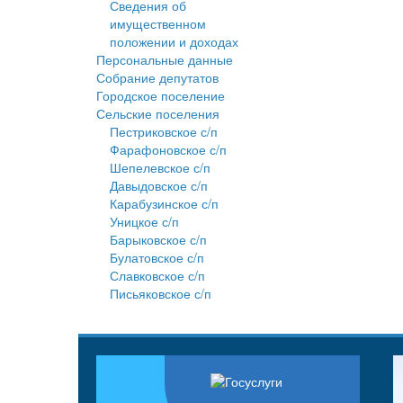
Сведения об
имущественном
положении и доходах
Персональные данные
Собрание депутатов
Городское поселение
Сельские поселения
Пестриковское с/п
Фарафоновское с/п
Шепелевское с/п
Давыдовское с/п
Карабузинское с/п
Уницкое с/п
Барыковское с/п
Булатовское с/п
Славковское с/п
Письяковское с/п