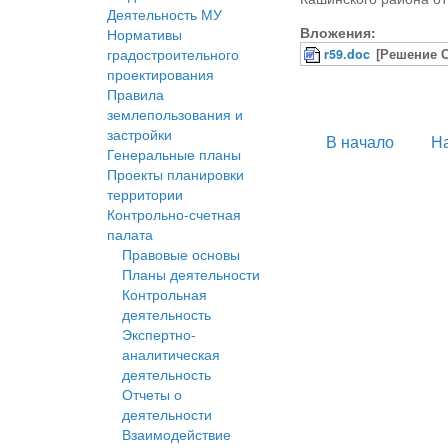
Деятельность МУ
Вложения:
Нормативы
градостроительного
r59.doc
[Решение С
проектирования
Правила
землепользования и
застройки
В начало
Н
Генеральные планы
Проекты планировки
территории
Контрольно-счетная
палата
Правовые основы
Планы деятельности
Контрольная
деятельность
Экспертно-
аналитическая
деятельность
Отчеты о
деятельности
Взаимодействие