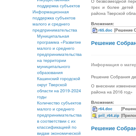
О безвозмездной пер
поддержка субъектов
трех и более детей 
Информационная
района Тверской обла
поддержка субъектов
Вложения:
малого и среднего
предпринимательства
r65.doc
[Решение С
Муниципальная
программа «Развитие
Решение Собрани
малого и среднего
предпринимательства
на территории
Информация о мате
муниципального
образования
Решение Собрания деп
Кашинский городской
округ Тверской
О внесении изменени
области на 2019-2024
района на 2016 год»
годы
Вложения:
Количество субъектов
малого и среднего
r64.doc
[Решен
предпринимательства
pril_r64.zip
[Прило
в соответствии с их
классификацией по
Решение Собрани
видам экономической