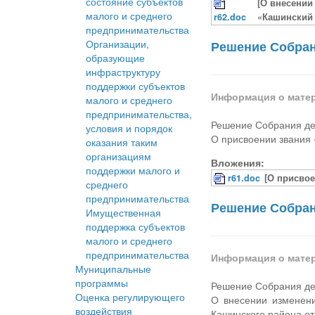
состояние субъектов
[О внесении
малого и среднего
r62.doc
«Кашинский 
предпринимательства
Организации,
Решение Собрани
образующие
инфраструктуру
поддержки субъектов
Информация о мате
малого и среднего
предпринимательства,
Решение Собрания деп
условия и порядок
О присвоении звания 
оказания таким
организациям
Вложения:
поддержки малого и
r61.doc
[О присвое
среднего
предпринимательства
Решение Собрани
Имущественная
поддержка субъектов
малого и среднего
предпринимательства
Информация о мате
Муниципальные
программы
Решение Собрания деп
Оценка регулирующего
О внесении изменен
воздействия
Кашинского района от