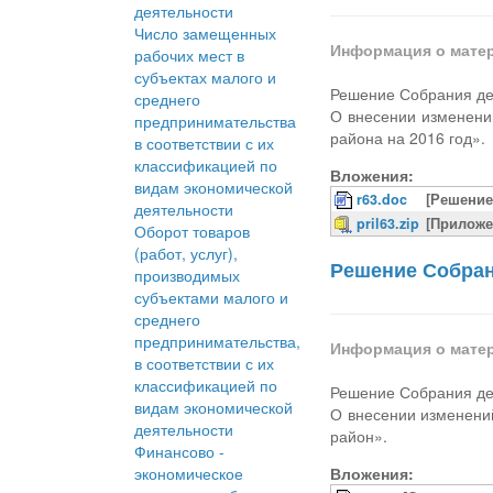
деятельности
Число замещенных
Информация о мате
рабочих мест в
субъектах малого и
Решение Собрания деп
среднего
О внесении изменени
предпринимательства
района на 2016 год».
в соответствии с их
классификацией по
Вложения:
видам экономической
r63.doc
[Решение
деятельности
pril63.zip
[Приложе
Оборот товаров
(работ, услуг),
Решение Собрани
производимых
субъектами малого и
среднего
предпринимательства,
Информация о мате
в соответствии с их
классификацией по
Решение Собрания деп
видам экономической
О внесении изменени
деятельности
район».
Финансово -
экономическое
Вложения: