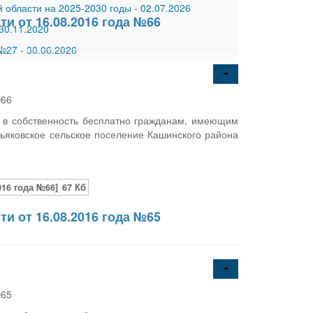
 области на 2025-2030 годы
-
02.07.2026
и от 16.08.2016 года №66
30.11.2020
 №27
-
30.06.2026
№66
я в собственность бесплатно гражданам, имеющим
ьяковское сельское поселение Кашинского района
16 года №66]
67 Кб
и от 16.08.2016 года №65
№65