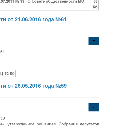
.07.2011 № 99 «О Совете общественности МО
58
Кб
и от 21.06.2016 года №61
№61
.]
52 Кб
и от 26.05.2016 года №59
№59
н», утвержденное решением Собрания депутатов