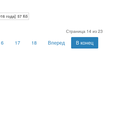
16 года]
57 Кб
Страница 14 из 23
16
17
18
Вперед
В конец