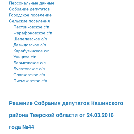
Персональные данные
Собрание депутатов
Городское поселение
Сельские поселения
Пестриковское с/п
Фарафоновское с/п
Шепелевское с/п
Давыдовское с/п
Карабузинское с/п
Уницкое с/п
Барыковское с/п
Булатовское с/п
Славковское с/п
Письяковское с/п
Решение Собрания депутатов Кашинского
района Тверской области от 24.03.2016
года №44