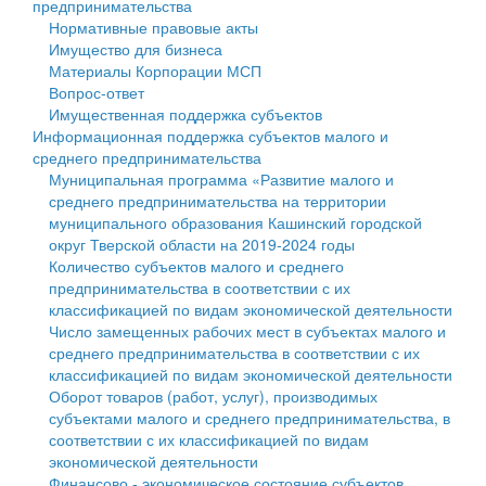
предпринимательства
Нормативные правовые акты
Государственные услуги
Символика
муниципального округа Тверской области
Финансовое управление
Имущество для бизнеса
Материалы Корпорации МСП
Промышленность и АПК
Устав
Администрация Кашинского муниципального округа
Бюджет для граждан
Вопрос-ответ
Имущественная поддержка субъектов
Экономика и бизнес
Гостям округа
Тверской области
Имущество
Информационная поддержка субъектов малого и
среднего предпринимательства
...
Туризм
Управление сельскими территориями
Выявление правообладателей ранее учтенных
Муниципальная программа «Развитие малого и
среднего предпринимательства на территории
Культура
Открытые данные
объектов недвижимости
муниципального образования Кашинский городской
округ Тверской области на 2019-2024 годы
Образование
Работа с обращениями граждан
Имущественная поддержка субъектов малого и
Количество субъектов малого и среднего
предпринимательства в соответствии с их
Здравоохранение
Муниципальный контроль
среднего предпринимательства
классификацией по видам экономической деятельности
Число замещенных рабочих мест в субъектах малого и
Социальная защита
Муниципальные услуги
Информационная поддержка субъектов малого и
среднего предпринимательства в соответствии с их
классификацией по видам экономической деятельности
Фотоальбом
Проекты административных регламентов
среднего предпринимательства
Оборот товаров (работ, услуг), производимых
субъектами малого и среднего предпринимательства, в
Антимонопольный комплаенс
Муниципальные программы
соответствии с их классификацией по видам
экономической деятельности
Противодействие коррупции
Контрольно-счетная палата
Финансово - экономическое состояние субъектов