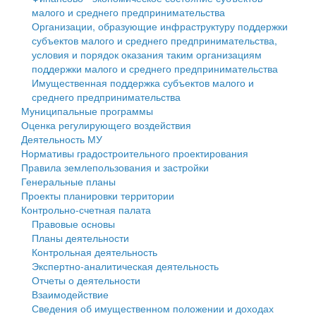
малого и среднего предпринимательства
Персональные данные
Организации, образующие инфраструктуру поддержки
субъектов малого и среднего предпринимательства,
Оценка регулирующего воздействия
условия и порядок оказания таким организациям
поддержки малого и среднего предпринимательства
Деятельность МУ
Имущественная поддержка субъектов малого и
среднего предпринимательства
Нормативы градостроительного проектирования
Муниципальные программы
Оценка регулирующего воздействия
Правила землепользования и застройки
Деятельность МУ
Нормативы градостроительного проектирования
Генеральные планы
Правила землепользования и застройки
Генеральные планы
Проекты планировки территории
Проекты планировки территории
Контрольно-счетная палата
Собрание депутатов
Правовые основы
Планы деятельности
Городское поселение
Контрольная деятельность
Экспертно-аналитическая деятельность
Сельские поселения
Отчеты о деятельности
Взаимодействие
Сведения об имущественном положении и доходах