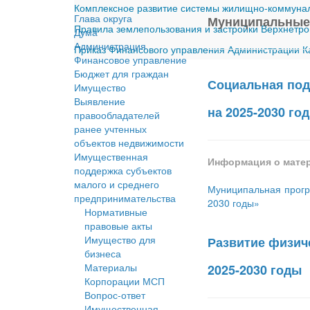
Комплексное развитие системы жилищно-коммуналь
Глава округа
Муниципальные
Правила землепользования и застройки Верхнетро
Дума
Администрация
Приказ Финансового управления Администрации Ка
Финансовое управление
Бюджет для граждан
Социальная под
Имущество
Выявление
на 2025-2030 го
правообладателей
ранее учтенных
объектов недвижимости
Имущественная
Информация о мате
поддержка субъектов
малого и среднего
Муниципальная прогр
предпринимательства
2030 годы»
Нормативные
правовые акты
Имущество для
Развитие физич
бизнеса
Материалы
2025-2030 годы
Корпорации МСП
Вопрос-ответ
Имущественная