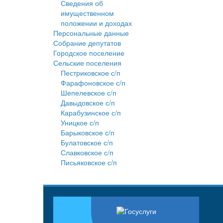
Сведения об
имущественном
положении и доходах
Персональные данные
Собрание депутатов
Городское поселение
Сельские поселения
Пестриковское с/п
Фарафоновское с/п
Шепелевское с/п
Давыдовское с/п
Карабузинское с/п
Уницкое с/п
Барыковское с/п
Булатовское с/п
Славковское с/п
Письяковское с/п