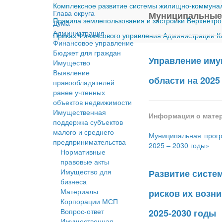
Комплексное развитие системы жилищно-коммуналь
Глава округа
Муниципальные
Правила землепользования и застройки Верхнетро
Дума
Администрация
Приказ Финансового управления Администрации Ка
Финансовое управление
Бюджет для граждан
Управление иму
Имущество
Выявление
области на 2025
правообладателей
ранее учтенных
объектов недвижимости
Имущественная
Информация о мате
поддержка субъектов
малого и среднего
Муниципальная прогр
предпринимательства
2025 – 2030 годы»
Нормативные
правовые акты
Имущество для
Развитие систе
бизнеса
Материалы
рисков их возн
Корпорации МСП
Вопрос-ответ
2025-2030 годы
Имущественная