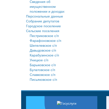
Сведения об
имущественном
положении и доходах
Персональные данные
Собрание депутатов
Городское поселение
Сельские поселения
Пестриковское с/п
Фарафоновское с/п
Шепелевское с/п
Давыдовское с/п
Карабузинское с/п
Уницкое с/п
Барыковское с/п
Булатовское с/п
Славковское с/п
Письяковское с/п