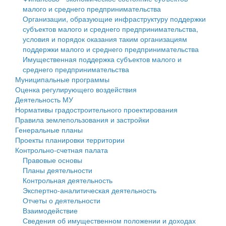
малого и среднего предпринимательства
Персональные данные
Организации, образующие инфраструктуру поддержки
субъектов малого и среднего предпринимательства,
Оценка регулирующего воздействия
условия и порядок оказания таким организациям
поддержки малого и среднего предпринимательства
Деятельность МУ
Имущественная поддержка субъектов малого и
среднего предпринимательства
Нормативы градостроительного проектирования
Муниципальные программы
Оценка регулирующего воздействия
Правила землепользования и застройки
Деятельность МУ
Нормативы градостроительного проектирования
Генеральные планы
Правила землепользования и застройки
Генеральные планы
Проекты планировки территории
Проекты планировки территории
Контрольно-счетная палата
Собрание депутатов
Правовые основы
Планы деятельности
Городское поселение
Контрольная деятельность
Экспертно-аналитическая деятельность
Сельские поселения
Отчеты о деятельности
Взаимодействие
Сведения об имущественном положении и доходах