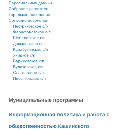
Персональные данные
Собрание депутатов
Городское поселение
Сельские поселения
Пестриковское с/п
Фарафоновское с/п
Шепелевское с/п
Давыдовское с/п
Карабузинское с/п
Уницкое с/п
Барыковское с/п
Булатовское с/п
Славковское с/п
Письяковское с/п
Муниципальные программы
Информационная политика и работа с
общественностью Кашинского