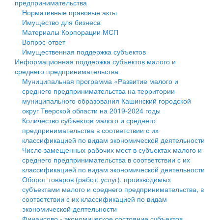
предпринимательства
Нормативные правовые акты
Государственные услуги
Символика
муниципального округа Тверской области
Финансовое управление
Имущество для бизнеса
Материалы Корпорации МСП
Промышленность и АПК
Устав
Администрация Кашинского муниципального округа
Бюджет для граждан
Вопрос-ответ
Имущественная поддержка субъектов
Экономика и бизнес
Гостям округа
Тверской области
Имущество
Информационная поддержка субъектов малого и
среднего предпринимательства
...
Туризм
Управление сельскими территориями
Выявление правообладателей ранее учтенных
Муниципальная программа «Развитие малого и
среднего предпринимательства на территории
Культура
Открытые данные
объектов недвижимости
муниципального образования Кашинский городской
округ Тверской области на 2019-2024 годы
Образование
Работа с обращениями граждан
Имущественная поддержка субъектов малого и
Количество субъектов малого и среднего
предпринимательства в соответствии с их
Здравоохранение
Муниципальный контроль
среднего предпринимательства
классификацией по видам экономической деятельности
Число замещенных рабочих мест в субъектах малого и
Социальная защита
Муниципальные услуги
Информационная поддержка субъектов малого и
среднего предпринимательства в соответствии с их
классификацией по видам экономической деятельности
Фотоальбом
Проекты административных регламентов
среднего предпринимательства
Оборот товаров (работ, услуг), производимых
субъектами малого и среднего предпринимательства, в
Антимонопольный комплаенс
Муниципальные программы
соответствии с их классификацией по видам
экономической деятельности
Противодействие коррупции
Контрольно-счетная палата
Финансово - экономическое состояние субъектов