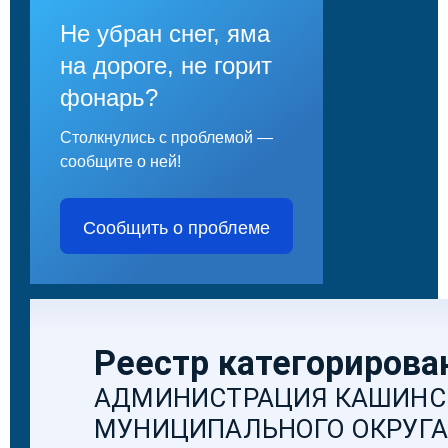
Не убран снег, яма
на дороге, не горит
фонарь?
Столкнулись с проблемой —
сообщите о ней!
Сообщить о проблеме