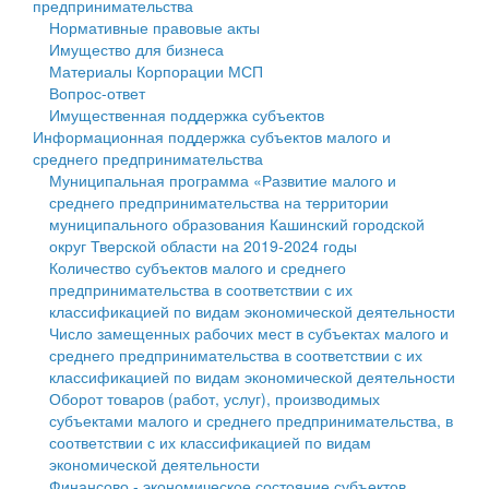
предпринимательства
Нормативные правовые акты
Государственные услуги
Символика
муниципального округа Тверской области
Финансовое управление
Имущество для бизнеса
Материалы Корпорации МСП
Промышленность и АПК
Устав
Администрация Кашинского муниципального округа
Бюджет для граждан
Вопрос-ответ
Имущественная поддержка субъектов
Экономика и бизнес
Гостям округа
Тверской области
Имущество
Информационная поддержка субъектов малого и
среднего предпринимательства
...
Туризм
Управление сельскими территориями
Выявление правообладателей ранее учтенных
Муниципальная программа «Развитие малого и
среднего предпринимательства на территории
Культура
Открытые данные
объектов недвижимости
муниципального образования Кашинский городской
округ Тверской области на 2019-2024 годы
Образование
Работа с обращениями граждан
Имущественная поддержка субъектов малого и
Количество субъектов малого и среднего
предпринимательства в соответствии с их
Здравоохранение
Муниципальный контроль
среднего предпринимательства
классификацией по видам экономической деятельности
Число замещенных рабочих мест в субъектах малого и
Социальная защита
Муниципальные услуги
Информационная поддержка субъектов малого и
среднего предпринимательства в соответствии с их
классификацией по видам экономической деятельности
Фотоальбом
Проекты административных регламентов
среднего предпринимательства
Оборот товаров (работ, услуг), производимых
субъектами малого и среднего предпринимательства, в
Антимонопольный комплаенс
Муниципальные программы
соответствии с их классификацией по видам
экономической деятельности
Противодействие коррупции
Контрольно-счетная палата
Финансово - экономическое состояние субъектов