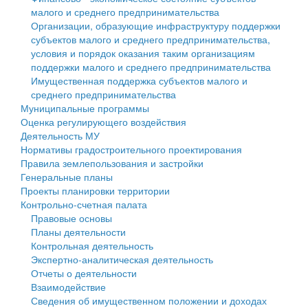
малого и среднего предпринимательства
Персональные данные
Организации, образующие инфраструктуру поддержки
субъектов малого и среднего предпринимательства,
Оценка регулирующего воздействия
условия и порядок оказания таким организациям
поддержки малого и среднего предпринимательства
Деятельность МУ
Имущественная поддержка субъектов малого и
среднего предпринимательства
Нормативы градостроительного проектирования
Муниципальные программы
Оценка регулирующего воздействия
Правила землепользования и застройки
Деятельность МУ
Нормативы градостроительного проектирования
Генеральные планы
Правила землепользования и застройки
Генеральные планы
Проекты планировки территории
Проекты планировки территории
Контрольно-счетная палата
Собрание депутатов
Правовые основы
Планы деятельности
Городское поселение
Контрольная деятельность
Экспертно-аналитическая деятельность
Сельские поселения
Отчеты о деятельности
Взаимодействие
Сведения об имущественном положении и доходах