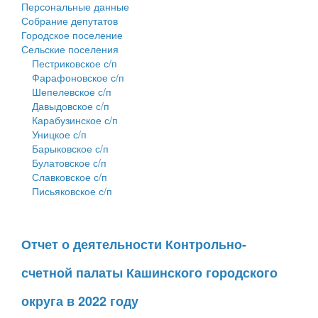
Персональные данные
Собрание депутатов
Городское поселение
Сельские поселения
Пестриковское с/п
Фарафоновское с/п
Шепелевское с/п
Давыдовское с/п
Карабузинское с/п
Уницкое с/п
Барыковское с/п
Булатовское с/п
Славковское с/п
Письяковское с/п
Отчет о деятельности Контрольно-
счетной палаты Кашинского городского
округа в 2022 году