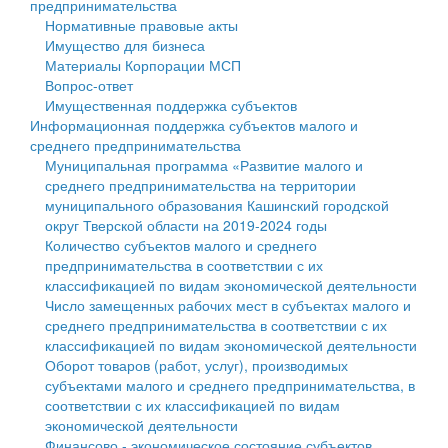
предпринимательства
Нормативные правовые акты
Государственные услуги
Символика
муниципального округа Тверской области
Финансовое управление
Имущество для бизнеса
Материалы Корпорации МСП
Промышленность и АПК
Устав
Администрация Кашинского муниципального округа
Бюджет для граждан
Вопрос-ответ
Имущественная поддержка субъектов
Экономика и бизнес
Гостям округа
Тверской области
Имущество
Информационная поддержка субъектов малого и
среднего предпринимательства
...
Туризм
Управление сельскими территориями
Выявление правообладателей ранее учтенных
Муниципальная программа «Развитие малого и
среднего предпринимательства на территории
Культура
Открытые данные
объектов недвижимости
муниципального образования Кашинский городской
округ Тверской области на 2019-2024 годы
Образование
Работа с обращениями граждан
Имущественная поддержка субъектов малого и
Количество субъектов малого и среднего
предпринимательства в соответствии с их
Здравоохранение
Муниципальный контроль
среднего предпринимательства
классификацией по видам экономической деятельности
Число замещенных рабочих мест в субъектах малого и
Социальная защита
Муниципальные услуги
Информационная поддержка субъектов малого и
среднего предпринимательства в соответствии с их
классификацией по видам экономической деятельности
Фотоальбом
Проекты административных регламентов
среднего предпринимательства
Оборот товаров (работ, услуг), производимых
субъектами малого и среднего предпринимательства, в
Антимонопольный комплаенс
Муниципальные программы
соответствии с их классификацией по видам
экономической деятельности
Противодействие коррупции
Контрольно-счетная палата
Финансово - экономическое состояние субъектов