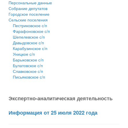
Персональные данные
Собрание депутатов
Городское поселение
Сельские поселения
Пестриковское с/п
Фарафоновское с/п
Шепелевское с/п
Давыдовское с/п
Карабузинское с/п
Уницкое с/п
Барыковское с/п
Булатовское с/п
Славковское с/п
Письяковское с/п
Экспертно-аналитическая деятельность
Информация от 25 июля 2022 года