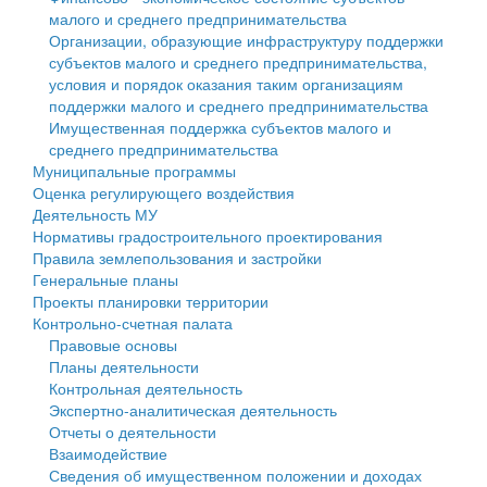
малого и среднего предпринимательства
Персональные данные
Организации, образующие инфраструктуру поддержки
субъектов малого и среднего предпринимательства,
Оценка регулирующего воздействия
условия и порядок оказания таким организациям
поддержки малого и среднего предпринимательства
Деятельность МУ
Имущественная поддержка субъектов малого и
среднего предпринимательства
Нормативы градостроительного проектирования
Муниципальные программы
Оценка регулирующего воздействия
Правила землепользования и застройки
Деятельность МУ
Нормативы градостроительного проектирования
Генеральные планы
Правила землепользования и застройки
Генеральные планы
Проекты планировки территории
Проекты планировки территории
Контрольно-счетная палата
Собрание депутатов
Правовые основы
Планы деятельности
Городское поселение
Контрольная деятельность
Экспертно-аналитическая деятельность
Сельские поселения
Отчеты о деятельности
Взаимодействие
Сведения об имущественном положении и доходах