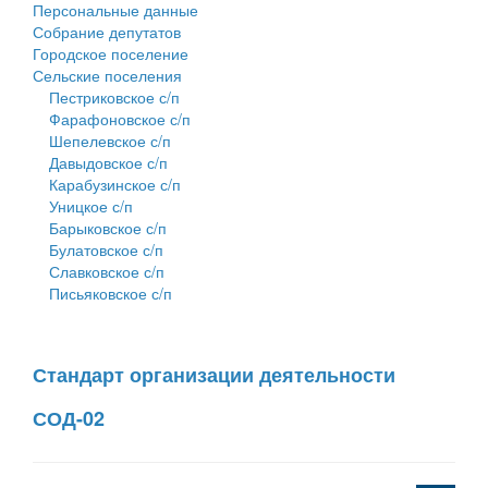
Персональные данные
Собрание депутатов
Городское поселение
Сельские поселения
Пестриковское с/п
Фарафоновское с/п
Шепелевское с/п
Давыдовское с/п
Карабузинское с/п
Уницкое с/п
Барыковское с/п
Булатовское с/п
Славковское с/п
Письяковское с/п
Стандарт организации деятельности
СОД-02