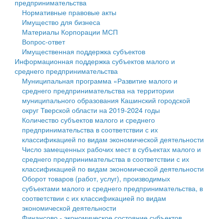
предпринимательства
Нормативные правовые акты
Государственные услуги
Символика
муниципального округа Тверской области
Финансовое управление
Имущество для бизнеса
Материалы Корпорации МСП
Промышленность и АПК
Устав
Администрация Кашинского муниципального округа
Бюджет для граждан
Вопрос-ответ
Имущественная поддержка субъектов
Экономика и бизнес
Гостям округа
Тверской области
Имущество
Информационная поддержка субъектов малого и
среднего предпринимательства
...
Туризм
Управление сельскими территориями
Выявление правообладателей ранее учтенных
Муниципальная программа «Развитие малого и
среднего предпринимательства на территории
Культура
Открытые данные
объектов недвижимости
муниципального образования Кашинский городской
округ Тверской области на 2019-2024 годы
Образование
Работа с обращениями граждан
Имущественная поддержка субъектов малого и
Количество субъектов малого и среднего
предпринимательства в соответствии с их
Здравоохранение
Муниципальный контроль
среднего предпринимательства
классификацией по видам экономической деятельности
Число замещенных рабочих мест в субъектах малого и
Социальная защита
Муниципальные услуги
Информационная поддержка субъектов малого и
среднего предпринимательства в соответствии с их
классификацией по видам экономической деятельности
Фотоальбом
Проекты административных регламентов
среднего предпринимательства
Оборот товаров (работ, услуг), производимых
субъектами малого и среднего предпринимательства, в
Антимонопольный комплаенс
Муниципальные программы
соответствии с их классификацией по видам
экономической деятельности
Противодействие коррупции
Контрольно-счетная палата
Финансово - экономическое состояние субъектов