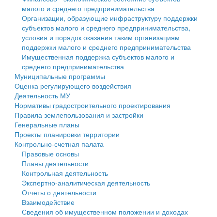
малого и среднего предпринимательства
Персональные данные
Организации, образующие инфраструктуру поддержки
субъектов малого и среднего предпринимательства,
Оценка регулирующего воздействия
условия и порядок оказания таким организациям
поддержки малого и среднего предпринимательства
Деятельность МУ
Имущественная поддержка субъектов малого и
среднего предпринимательства
Нормативы градостроительного проектирования
Муниципальные программы
Оценка регулирующего воздействия
Правила землепользования и застройки
Деятельность МУ
Нормативы градостроительного проектирования
Генеральные планы
Правила землепользования и застройки
Генеральные планы
Проекты планировки территории
Проекты планировки территории
Контрольно-счетная палата
Собрание депутатов
Правовые основы
Планы деятельности
Городское поселение
Контрольная деятельность
Экспертно-аналитическая деятельность
Сельские поселения
Отчеты о деятельности
Взаимодействие
Сведения об имущественном положении и доходах