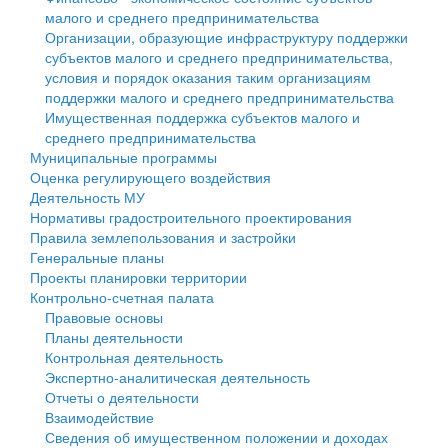
малого и среднего предпринимательства
Персональные данные
Организации, образующие инфраструктуру поддержки
субъектов малого и среднего предпринимательства,
Оценка регулирующего воздействия
условия и порядок оказания таким организациям
поддержки малого и среднего предпринимательства
Деятельность МУ
Имущественная поддержка субъектов малого и
среднего предпринимательства
Нормативы градостроительного проектирования
Муниципальные программы
Оценка регулирующего воздействия
Правила землепользования и застройки
Деятельность МУ
Нормативы градостроительного проектирования
Генеральные планы
Правила землепользования и застройки
Генеральные планы
Проекты планировки территории
Проекты планировки территории
Контрольно-счетная палата
Собрание депутатов
Правовые основы
Планы деятельности
Городское поселение
Контрольная деятельность
Экспертно-аналитическая деятельность
Сельские поселения
Отчеты о деятельности
Взаимодействие
Сведения об имущественном положении и доходах