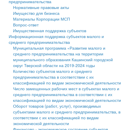
предпринимательства
Нормативные правовые акты
Государственные услуги
Символика
муниципального округа Тверской области
Финансовое управление
Имущество для бизнеса
Материалы Корпорации МСП
Промышленность и АПК
Устав
Администрация Кашинского муниципального округа
Бюджет для граждан
Вопрос-ответ
Имущественная поддержка субъектов
Экономика и бизнес
Гостям округа
Тверской области
Имущество
Информационная поддержка субъектов малого и
среднего предпринимательства
...
Туризм
Управление сельскими территориями
Выявление правообладателей ранее учтенных
Муниципальная программа «Развитие малого и
среднего предпринимательства на территории
Культура
Открытые данные
объектов недвижимости
муниципального образования Кашинский городской
округ Тверской области на 2019-2024 годы
Образование
Работа с обращениями граждан
Имущественная поддержка субъектов малого и
Количество субъектов малого и среднего
предпринимательства в соответствии с их
Здравоохранение
Муниципальный контроль
среднего предпринимательства
классификацией по видам экономической деятельности
Число замещенных рабочих мест в субъектах малого и
Социальная защита
Муниципальные услуги
Информационная поддержка субъектов малого и
среднего предпринимательства в соответствии с их
классификацией по видам экономической деятельности
Фотоальбом
Проекты административных регламентов
среднего предпринимательства
Оборот товаров (работ, услуг), производимых
субъектами малого и среднего предпринимательства, в
Антимонопольный комплаенс
Муниципальные программы
соответствии с их классификацией по видам
экономической деятельности
Противодействие коррупции
Контрольно-счетная палата
Финансово - экономическое состояние субъектов