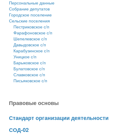
Персональные данные
Собрание депутатов
Городское поселение
Сельские поселения
Пестриковское с/п
Фарафоновское с/п
Шепелевское с/п
Давыдовское с/п
Карабузинское с/п
Уницкое с/п
Барыковское с/п
Булатовское с/п
Славковское с/п
Письяковское с/п
Правовые основы
Стандарт организации деятельности
СОД-02