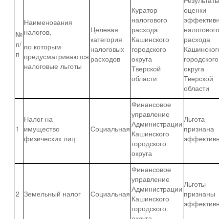
Куратор
оценки
налогового
эффективн
Наименования
Целевая
расхода
налоговог
налогов,
№
категория
Кашинского
расхода
п/
по которым
налоговых
городского
Кашинског
п
предусматриваются
расходов
округа
городского
налоговые льготы
Тверской
округа
области
Тверской
области
Финансовое
управление
Налог на
Льгота
Администрации
1
имущество
Социальная
признана
Кашинского
физических лиц
эффектив
городского
округа
Финансовое
управление
Льготы
Администрации
2
Земельный налог
Социальная
признаны
Кашинского
эффектив
городского
округа