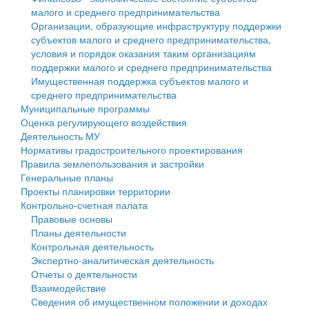
малого и среднего предпринимательства
Персональные данные
Организации, образующие инфраструктуру поддержки
субъектов малого и среднего предпринимательства,
Оценка регулирующего воздействия
условия и порядок оказания таким организациям
поддержки малого и среднего предпринимательства
Деятельность МУ
Имущественная поддержка субъектов малого и
среднего предпринимательства
Нормативы градостроительного проектирования
Муниципальные программы
Оценка регулирующего воздействия
Правила землепользования и застройки
Деятельность МУ
Нормативы градостроительного проектирования
Генеральные планы
Правила землепользования и застройки
Генеральные планы
Проекты планировки территории
Проекты планировки территории
Контрольно-счетная палата
Собрание депутатов
Правовые основы
Планы деятельности
Городское поселение
Контрольная деятельность
Экспертно-аналитическая деятельность
Сельские поселения
Отчеты о деятельности
Взаимодействие
Сведения об имущественном положении и доходах