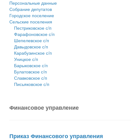
Персональные данные
Собрание депутатов
Городское поселение
Сельские поселения
Пестриковское с/п
Фарафоновское с/п
Шепелевское с/п
Давыдовское с/п
Карабузинское с/п
Уницкое с/п
Барыковское с/п
Булатовское с/п
Славковское с/п
Письяковское с/п
Финансовое управление
Приказ Финансового управления