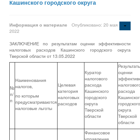
Кашинского городского округа
Информация о материале
Опубликовано: 20 мая
2022
ЗАКЛЮЧЕНИЕ по результатам оценки эффективности
налоговых расходов Кашинского городского округа
Тверской области от 13.05.2022
Результат
Куратор
оценки
налогового
эффектив
Наименования
Целевая
расхода
налоговог
налогов,
№
категория
Кашинского
расхода
п/
по которым
налоговых
городского
Кашинског
п
предусматриваются
расходов
округа
городског
налоговые льготы
Тверской
округа
области
Тверской
области
Финансовое
управление