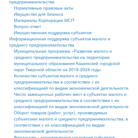
предпринимательства
Нормативные правовые акты
Государственные услуги
Символика
муниципального округа Тверской области
Финансовое управление
Имущество для бизнеса
Материалы Корпорации МСП
Промышленность и АПК
Устав
Администрация Кашинского муниципального округа
Бюджет для граждан
Вопрос-ответ
Имущественная поддержка субъектов
Экономика и бизнес
Гостям округа
Тверской области
Имущество
Информационная поддержка субъектов малого и
среднего предпринимательства
...
Туризм
Управление сельскими территориями
Выявление правообладателей ранее учтенных
Муниципальная программа «Развитие малого и
среднего предпринимательства на территории
Культура
Открытые данные
объектов недвижимости
муниципального образования Кашинский городской
округ Тверской области на 2019-2024 годы
Образование
Работа с обращениями граждан
Имущественная поддержка субъектов малого и
Количество субъектов малого и среднего
предпринимательства в соответствии с их
Здравоохранение
Муниципальный контроль
среднего предпринимательства
классификацией по видам экономической деятельности
Число замещенных рабочих мест в субъектах малого и
Социальная защита
Муниципальные услуги
Информационная поддержка субъектов малого и
среднего предпринимательства в соответствии с их
классификацией по видам экономической деятельности
Фотоальбом
Проекты административных регламентов
среднего предпринимательства
Оборот товаров (работ, услуг), производимых
субъектами малого и среднего предпринимательства, в
Антимонопольный комплаенс
Муниципальные программы
соответствии с их классификацией по видам
экономической деятельности
Противодействие коррупции
Контрольно-счетная палата
Финансово - экономическое состояние субъектов