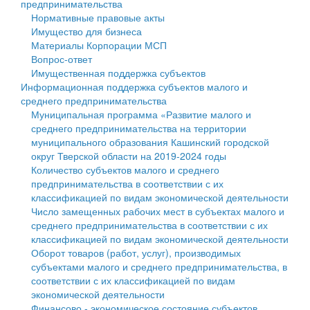
предпринимательства
Нормативные правовые акты
Государственные услуги
Символика
муниципального округа Тверской области
Финансовое управление
Имущество для бизнеса
Материалы Корпорации МСП
Промышленность и АПК
Устав
Администрация Кашинского муниципального округа
Бюджет для граждан
Вопрос-ответ
Имущественная поддержка субъектов
Экономика и бизнес
Гостям округа
Тверской области
Имущество
Информационная поддержка субъектов малого и
среднего предпринимательства
...
Туризм
Управление сельскими территориями
Выявление правообладателей ранее учтенных
Муниципальная программа «Развитие малого и
среднего предпринимательства на территории
Культура
Открытые данные
объектов недвижимости
муниципального образования Кашинский городской
округ Тверской области на 2019-2024 годы
Образование
Работа с обращениями граждан
Имущественная поддержка субъектов малого и
Количество субъектов малого и среднего
предпринимательства в соответствии с их
Здравоохранение
Муниципальный контроль
среднего предпринимательства
классификацией по видам экономической деятельности
Число замещенных рабочих мест в субъектах малого и
Социальная защита
Муниципальные услуги
Информационная поддержка субъектов малого и
среднего предпринимательства в соответствии с их
классификацией по видам экономической деятельности
Фотоальбом
Проекты административных регламентов
среднего предпринимательства
Оборот товаров (работ, услуг), производимых
субъектами малого и среднего предпринимательства, в
Антимонопольный комплаенс
Муниципальные программы
соответствии с их классификацией по видам
экономической деятельности
Противодействие коррупции
Контрольно-счетная палата
Финансово - экономическое состояние субъектов