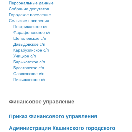
Персональные данные
Собрание депутатов
Городское поселение
Сельские поселения
Пестриковское с/п
Фарафоновское с/п
Шепелевское с/п
Давыдовское с/п
Карабузинское с/п
Уницкое с/п
Барыковское с/п
Булатовское с/п
Славковское с/п
Письяковское с/п
Финансовое управление
Приказ Финансового управления
Администрации Кашинского городского