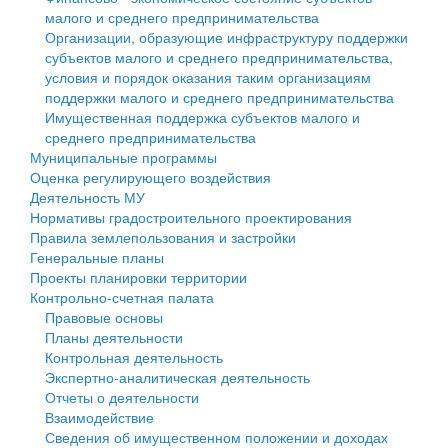
малого и среднего предпринимательства
Персональные данные
Организации, образующие инфраструктуру поддержки
субъектов малого и среднего предпринимательства,
Оценка регулирующего воздействия
условия и порядок оказания таким организациям
поддержки малого и среднего предпринимательства
Деятельность МУ
Имущественная поддержка субъектов малого и
среднего предпринимательства
Нормативы градостроительного проектирования
Муниципальные программы
Оценка регулирующего воздействия
Правила землепользования и застройки
Деятельность МУ
Нормативы градостроительного проектирования
Генеральные планы
Правила землепользования и застройки
Генеральные планы
Проекты планировки территории
Проекты планировки территории
Контрольно-счетная палата
Собрание депутатов
Правовые основы
Планы деятельности
Городское поселение
Контрольная деятельность
Экспертно-аналитическая деятельность
Сельские поселения
Отчеты о деятельности
Взаимодействие
Сведения об имущественном положении и доходах