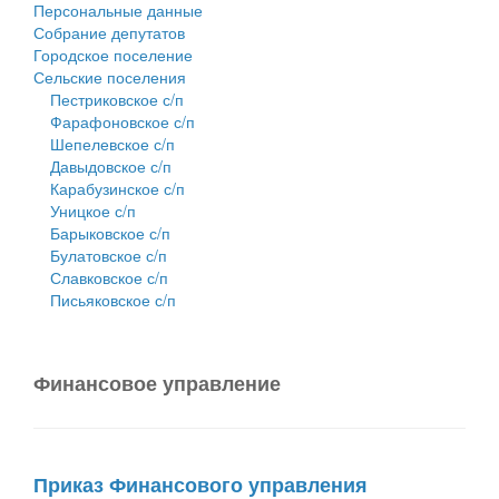
Персональные данные
Собрание депутатов
Городское поселение
Сельские поселения
Пестриковское с/п
Фарафоновское с/п
Шепелевское с/п
Давыдовское с/п
Карабузинское с/п
Уницкое с/п
Барыковское с/п
Булатовское с/п
Славковское с/п
Письяковское с/п
Финансовое управление
Приказ Финансового управления