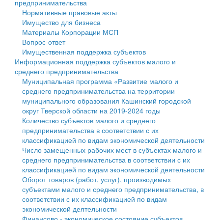
предпринимательства
Нормативные правовые акты
Государственные услуги
Символика
муниципального округа Тверской области
Финансовое управление
Имущество для бизнеса
Материалы Корпорации МСП
Промышленность и АПК
Устав
Администрация Кашинского муниципального округа
Бюджет для граждан
Вопрос-ответ
Имущественная поддержка субъектов
Экономика и бизнес
Гостям округа
Тверской области
Имущество
Информационная поддержка субъектов малого и
среднего предпринимательства
...
Туризм
Управление сельскими территориями
Выявление правообладателей ранее учтенных
Муниципальная программа «Развитие малого и
среднего предпринимательства на территории
Культура
Открытые данные
объектов недвижимости
муниципального образования Кашинский городской
округ Тверской области на 2019-2024 годы
Образование
Работа с обращениями граждан
Имущественная поддержка субъектов малого и
Количество субъектов малого и среднего
предпринимательства в соответствии с их
Здравоохранение
Муниципальный контроль
среднего предпринимательства
классификацией по видам экономической деятельности
Число замещенных рабочих мест в субъектах малого и
Социальная защита
Муниципальные услуги
Информационная поддержка субъектов малого и
среднего предпринимательства в соответствии с их
классификацией по видам экономической деятельности
Фотоальбом
Проекты административных регламентов
среднего предпринимательства
Оборот товаров (работ, услуг), производимых
субъектами малого и среднего предпринимательства, в
Антимонопольный комплаенс
Муниципальные программы
соответствии с их классификацией по видам
экономической деятельности
Противодействие коррупции
Контрольно-счетная палата
Финансово - экономическое состояние субъектов