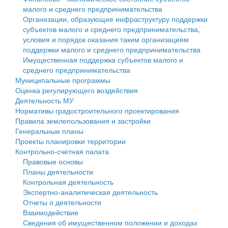
малого и среднего предпринимательства
Персональные данные
Организации, образующие инфраструктуру поддержки
субъектов малого и среднего предпринимательства,
Оценка регулирующего воздействия
условия и порядок оказания таким организациям
поддержки малого и среднего предпринимательства
Деятельность МУ
Имущественная поддержка субъектов малого и
среднего предпринимательства
Нормативы градостроительного проектирования
Муниципальные программы
Оценка регулирующего воздействия
Правила землепользования и застройки
Деятельность МУ
Нормативы градостроительного проектирования
Генеральные планы
Правила землепользования и застройки
Генеральные планы
Проекты планировки территории
Проекты планировки территории
Контрольно-счетная палата
Собрание депутатов
Правовые основы
Планы деятельности
Городское поселение
Контрольная деятельность
Экспертно-аналитическая деятельность
Сельские поселения
Отчеты о деятельности
Взаимодействие
Сведения об имущественном положении и доходах