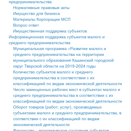
предпринимательства
Нормативные правовые акты
Государственные услуги
Символика
муниципального округа Тверской области
Финансовое управление
Имущество для бизнеса
Материалы Корпорации МСП
Промышленность и АПК
Устав
Администрация Кашинского муниципального округа
Бюджет для граждан
Вопрос-ответ
Имущественная поддержка субъектов
Экономика и бизнес
Гостям округа
Тверской области
Имущество
Информационная поддержка субъектов малого и
среднего предпринимательства
...
Туризм
Управление сельскими территориями
Выявление правообладателей ранее учтенных
Муниципальная программа «Развитие малого и
среднего предпринимательства на территории
Культура
Открытые данные
объектов недвижимости
муниципального образования Кашинский городской
округ Тверской области на 2019-2024 годы
Образование
Работа с обращениями граждан
Имущественная поддержка субъектов малого и
Количество субъектов малого и среднего
предпринимательства в соответствии с их
Здравоохранение
Муниципальный контроль
среднего предпринимательства
классификацией по видам экономической деятельности
Число замещенных рабочих мест в субъектах малого и
Социальная защита
Муниципальные услуги
Информационная поддержка субъектов малого и
среднего предпринимательства в соответствии с их
классификацией по видам экономической деятельности
Фотоальбом
Проекты административных регламентов
среднего предпринимательства
Оборот товаров (работ, услуг), производимых
субъектами малого и среднего предпринимательства, в
Антимонопольный комплаенс
Муниципальные программы
соответствии с их классификацией по видам
экономической деятельности
Противодействие коррупции
Контрольно-счетная палата
Финансово - экономическое состояние субъектов