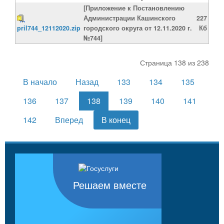
[Приложение к Постановлению
Администрации Кашинского
227
pril744_12112020.zip
городского округа от 12.11.2020 г.
Кб
№744]
Страница 138 из 238
В начало
Назад
133
134
135
136
137
138
139
140
141
142
Вперед
В конец
Решаем вместе