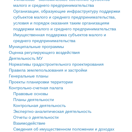
малого и среднего предпринимательства
Персональные данные
Организации, образующие инфраструктуру поддержки
субъектов малого и среднего предпринимательства,
Оценка регулирующего воздействия
условия и порядок оказания таким организациям
поддержки малого и среднего предпринимательства
Деятельность МУ
Имущественная поддержка субъектов малого и
среднего предпринимательства
Нормативы градостроительного проектирования
Муниципальные программы
Оценка регулирующего воздействия
Правила землепользования и застройки
Деятельность МУ
Нормативы градостроительного проектирования
Генеральные планы
Правила землепользования и застройки
Генеральные планы
Проекты планировки территории
Проекты планировки территории
Контрольно-счетная палата
Собрание депутатов
Правовые основы
Планы деятельности
Городское поселение
Контрольная деятельность
Экспертно-аналитическая деятельность
Сельские поселения
Отчеты о деятельности
Взаимодействие
Сведения об имущественном положении и доходах