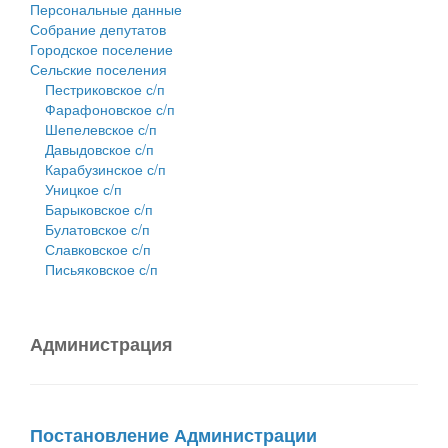
Персональные данные
Собрание депутатов
Городское поселение
Сельские поселения
Пестриковское с/п
Фарафоновское с/п
Шепелевское с/п
Давыдовское с/п
Карабузинское с/п
Уницкое с/п
Барыковское с/п
Булатовское с/п
Славковское с/п
Письяковское с/п
Администрация
Постановление Администрации