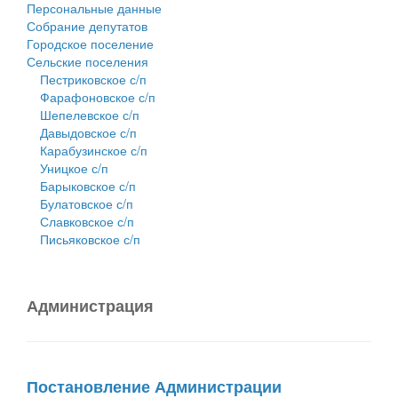
Персональные данные
Собрание депутатов
Городское поселение
Сельские поселения
Пестриковское с/п
Фарафоновское с/п
Шепелевское с/п
Давыдовское с/п
Карабузинское с/п
Уницкое с/п
Барыковское с/п
Булатовское с/п
Славковское с/п
Письяковское с/п
Администрация
Постановление Администрации