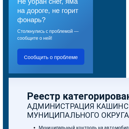
Не убран снег, яма
на дороге, не горит
фонарь?
Столкнулись с проблемой —
сообщите о ней!
Сообщить о проблеме