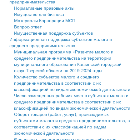
предпринимательства
Нормативные правовые акты
Государственные услуги
Символика
муниципального округа Тверской области
Финансовое управление
Имущество для бизнеса
Материалы Корпорации МСП
Промышленность и АПК
Устав
Администрация Кашинского муниципального округа
Бюджет для граждан
Вопрос-ответ
Имущественная поддержка субъектов
Экономика и бизнес
Гостям округа
Тверской области
Имущество
Информационная поддержка субъектов малого и
среднего предпринимательства
...
Туризм
Управление сельскими территориями
Выявление правообладателей ранее учтенных
Муниципальная программа «Развитие малого и
среднего предпринимательства на территории
Культура
Открытые данные
объектов недвижимости
муниципального образования Кашинский городской
округ Тверской области на 2019-2024 годы
Образование
Работа с обращениями граждан
Имущественная поддержка субъектов малого и
Количество субъектов малого и среднего
предпринимательства в соответствии с их
Здравоохранение
Муниципальный контроль
среднего предпринимательства
классификацией по видам экономической деятельности
Число замещенных рабочих мест в субъектах малого и
Социальная защита
Муниципальные услуги
Информационная поддержка субъектов малого и
среднего предпринимательства в соответствии с их
классификацией по видам экономической деятельности
Фотоальбом
Проекты административных регламентов
среднего предпринимательства
Оборот товаров (работ, услуг), производимых
субъектами малого и среднего предпринимательства, в
Антимонопольный комплаенс
Муниципальные программы
соответствии с их классификацией по видам
экономической деятельности
Противодействие коррупции
Контрольно-счетная палата
Финансово - экономическое состояние субъектов