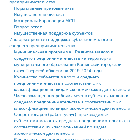
предпринимательства
Нормативные правовые акты
Государственные услуги
Символика
муниципального округа Тверской области
Финансовое управление
Имущество для бизнеса
Материалы Корпорации МСП
Промышленность и АПК
Устав
Администрация Кашинского муниципального округа
Бюджет для граждан
Вопрос-ответ
Имущественная поддержка субъектов
Экономика и бизнес
Гостям округа
Тверской области
Имущество
Информационная поддержка субъектов малого и
среднего предпринимательства
...
Туризм
Управление сельскими территориями
Выявление правообладателей ранее учтенных
Муниципальная программа «Развитие малого и
среднего предпринимательства на территории
Культура
Открытые данные
объектов недвижимости
муниципального образования Кашинский городской
округ Тверской области на 2019-2024 годы
Образование
Работа с обращениями граждан
Имущественная поддержка субъектов малого и
Количество субъектов малого и среднего
предпринимательства в соответствии с их
Здравоохранение
Муниципальный контроль
среднего предпринимательства
классификацией по видам экономической деятельности
Число замещенных рабочих мест в субъектах малого и
Социальная защита
Муниципальные услуги
Информационная поддержка субъектов малого и
среднего предпринимательства в соответствии с их
классификацией по видам экономической деятельности
Фотоальбом
Проекты административных регламентов
среднего предпринимательства
Оборот товаров (работ, услуг), производимых
субъектами малого и среднего предпринимательства, в
Антимонопольный комплаенс
Муниципальные программы
соответствии с их классификацией по видам
экономической деятельности
Противодействие коррупции
Контрольно-счетная палата
Финансово - экономическое состояние субъектов