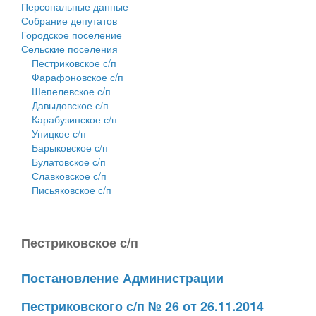
Персональные данные
Собрание депутатов
Городское поселение
Сельские поселения
Пестриковское с/п
Фарафоновское с/п
Шепелевское с/п
Давыдовское с/п
Карабузинское с/п
Уницкое с/п
Барыковское с/п
Булатовское с/п
Славковское с/п
Письяковское с/п
Пестриковское с/п
Постановление Администрации
Пестриковского с/п № 26 от 26.11.2014