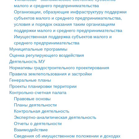
малого и среднего предпринимательства
Персональные данные
Организации, образующие инфраструктуру поддержки
субъектов малого и среднего предпринимательства,
Оценка регулирующего воздействия
условия и порядок оказания таким организациям
поддержки малого и среднего предпринимательства
Деятельность МУ
Имущественная поддержка субъектов малого и
среднего предпринимательства
Нормативы градостроительного проектирования
Муниципальные программы
Оценка регулирующего воздействия
Правила землепользования и застройки
Деятельность МУ
Нормативы градостроительного проектирования
Генеральные планы
Правила землепользования и застройки
Генеральные планы
Проекты планировки территории
Проекты планировки территории
Контрольно-счетная палата
Собрание депутатов
Правовые основы
Планы деятельности
Городское поселение
Контрольная деятельность
Экспертно-аналитическая деятельность
Сельские поселения
Отчеты о деятельности
Взаимодействие
Сведения об имущественном положении и доходах