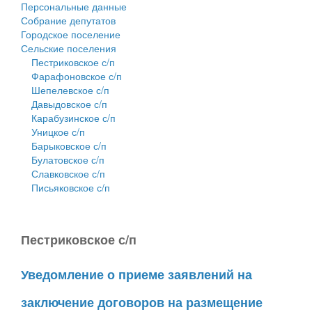
Персональные данные
Собрание депутатов
Городское поселение
Сельские поселения
Пестриковское с/п
Фарафоновское с/п
Шепелевское с/п
Давыдовское с/п
Карабузинское с/п
Уницкое с/п
Барыковское с/п
Булатовское с/п
Славковское с/п
Письяковское с/п
Пестриковское с/п
Уведомление о приеме заявлений на
заключение договоров на размещение