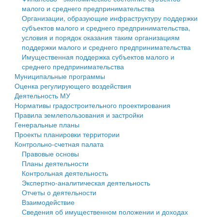
малого и среднего предпринимательства
Персональные данные
Организации, образующие инфраструктуру поддержки
субъектов малого и среднего предпринимательства,
Оценка регулирующего воздействия
условия и порядок оказания таким организациям
поддержки малого и среднего предпринимательства
Деятельность МУ
Имущественная поддержка субъектов малого и
среднего предпринимательства
Нормативы градостроительного проектирования
Муниципальные программы
Оценка регулирующего воздействия
Правила землепользования и застройки
Деятельность МУ
Нормативы градостроительного проектирования
Генеральные планы
Правила землепользования и застройки
Генеральные планы
Проекты планировки территории
Проекты планировки территории
Контрольно-счетная палата
Собрание депутатов
Правовые основы
Планы деятельности
Городское поселение
Контрольная деятельность
Экспертно-аналитическая деятельность
Сельские поселения
Отчеты о деятельности
Взаимодействие
Сведения об имущественном положении и доходах