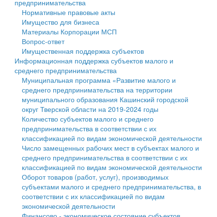
предпринимательства
Нормативные правовые акты
Государственные услуги
Символика
муниципального округа Тверской области
Финансовое управление
Имущество для бизнеса
Материалы Корпорации МСП
Промышленность и АПК
Устав
Администрация Кашинского муниципального округа
Бюджет для граждан
Вопрос-ответ
Имущественная поддержка субъектов
Экономика и бизнес
Гостям округа
Тверской области
Имущество
Информационная поддержка субъектов малого и
среднего предпринимательства
...
Туризм
Управление сельскими территориями
Выявление правообладателей ранее учтенных
Муниципальная программа «Развитие малого и
среднего предпринимательства на территории
Культура
Открытые данные
объектов недвижимости
муниципального образования Кашинский городской
округ Тверской области на 2019-2024 годы
Образование
Работа с обращениями граждан
Имущественная поддержка субъектов малого и
Количество субъектов малого и среднего
предпринимательства в соответствии с их
Здравоохранение
Муниципальный контроль
среднего предпринимательства
классификацией по видам экономической деятельности
Число замещенных рабочих мест в субъектах малого и
Социальная защита
Муниципальные услуги
Информационная поддержка субъектов малого и
среднего предпринимательства в соответствии с их
классификацией по видам экономической деятельности
Фотоальбом
Проекты административных регламентов
среднего предпринимательства
Оборот товаров (работ, услуг), производимых
субъектами малого и среднего предпринимательства, в
Антимонопольный комплаенс
Муниципальные программы
соответствии с их классификацией по видам
экономической деятельности
Противодействие коррупции
Контрольно-счетная палата
Финансово - экономическое состояние субъектов