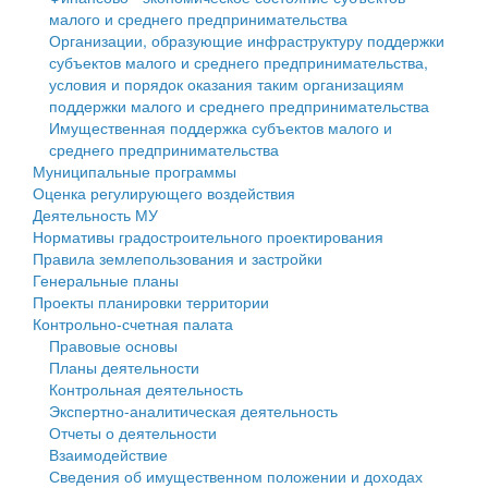
малого и среднего предпринимательства
Персональные данные
Организации, образующие инфраструктуру поддержки
субъектов малого и среднего предпринимательства,
Оценка регулирующего воздействия
условия и порядок оказания таким организациям
поддержки малого и среднего предпринимательства
Деятельность МУ
Имущественная поддержка субъектов малого и
среднего предпринимательства
Нормативы градостроительного проектирования
Муниципальные программы
Оценка регулирующего воздействия
Правила землепользования и застройки
Деятельность МУ
Нормативы градостроительного проектирования
Генеральные планы
Правила землепользования и застройки
Генеральные планы
Проекты планировки территории
Проекты планировки территории
Контрольно-счетная палата
Собрание депутатов
Правовые основы
Планы деятельности
Городское поселение
Контрольная деятельность
Экспертно-аналитическая деятельность
Сельские поселения
Отчеты о деятельности
Взаимодействие
Сведения об имущественном положении и доходах