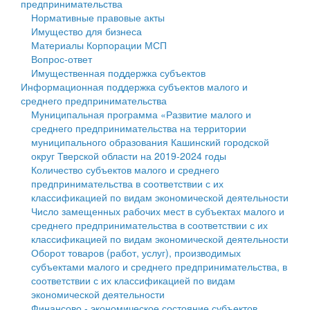
предпринимательства
Нормативные правовые акты
Государственные услуги
Символика
муниципального округа Тверской области
Финансовое управление
Имущество для бизнеса
Материалы Корпорации МСП
Промышленность и АПК
Устав
Администрация Кашинского муниципального округа
Бюджет для граждан
Вопрос-ответ
Имущественная поддержка субъектов
Экономика и бизнес
Гостям округа
Тверской области
Имущество
Информационная поддержка субъектов малого и
среднего предпринимательства
...
Туризм
Управление сельскими территориями
Выявление правообладателей ранее учтенных
Муниципальная программа «Развитие малого и
среднего предпринимательства на территории
Культура
Открытые данные
объектов недвижимости
муниципального образования Кашинский городской
округ Тверской области на 2019-2024 годы
Образование
Работа с обращениями граждан
Имущественная поддержка субъектов малого и
Количество субъектов малого и среднего
предпринимательства в соответствии с их
Здравоохранение
Муниципальный контроль
среднего предпринимательства
классификацией по видам экономической деятельности
Число замещенных рабочих мест в субъектах малого и
Социальная защита
Муниципальные услуги
Информационная поддержка субъектов малого и
среднего предпринимательства в соответствии с их
классификацией по видам экономической деятельности
Фотоальбом
Проекты административных регламентов
среднего предпринимательства
Оборот товаров (работ, услуг), производимых
субъектами малого и среднего предпринимательства, в
Антимонопольный комплаенс
Муниципальные программы
соответствии с их классификацией по видам
экономической деятельности
Противодействие коррупции
Контрольно-счетная палата
Финансово - экономическое состояние субъектов