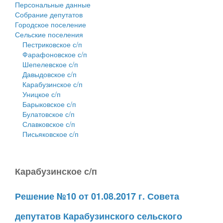
Персональные данные
Собрание депутатов
Городское поселение
Сельские поселения
Пестриковское с/п
Фарафоновское с/п
Шепелевское с/п
Давыдовское с/п
Карабузинское с/п
Уницкое с/п
Барыковское с/п
Булатовское с/п
Славковское с/п
Письяковское с/п
Карабузинское с/п
Решение №10 от 01.08.2017 г. Совета
депутатов Карабузинского сельского