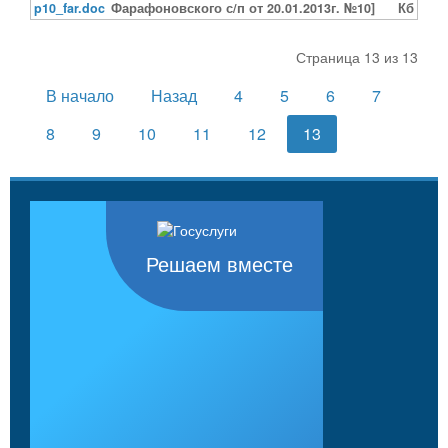
p10_far.doc
Фарафоновского с/п от 20.01.2013г. №10]
Кб
Страница 13 из 13
В начало
Назад
4
5
6
7
8
9
10
11
12
13
Решаем вместе