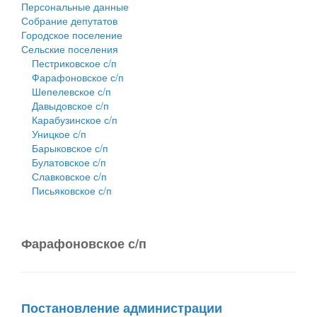
Персональные данные
Собрание депутатов
Городское поселение
Сельские поселения
Пестриковское с/п
Фарафоновское с/п
Шепелевское с/п
Давыдовское с/п
Карабузинское с/п
Уницкое с/п
Барыковское с/п
Булатовское с/п
Славковское с/п
Письяковское с/п
Фарафоновское с/п
Постановление администрации