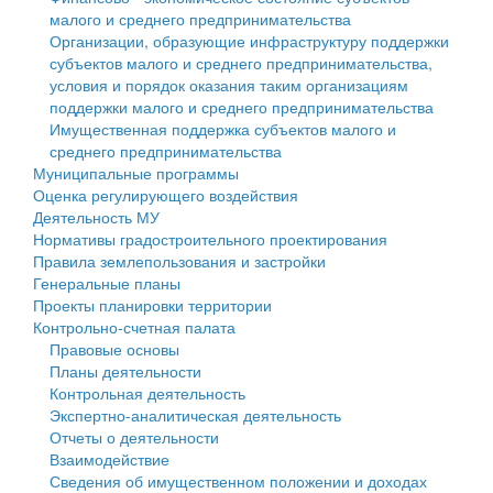
малого и среднего предпринимательства
Персональные данные
Организации, образующие инфраструктуру поддержки
субъектов малого и среднего предпринимательства,
Оценка регулирующего воздействия
условия и порядок оказания таким организациям
поддержки малого и среднего предпринимательства
Деятельность МУ
Имущественная поддержка субъектов малого и
среднего предпринимательства
Нормативы градостроительного проектирования
Муниципальные программы
Оценка регулирующего воздействия
Правила землепользования и застройки
Деятельность МУ
Нормативы градостроительного проектирования
Генеральные планы
Правила землепользования и застройки
Генеральные планы
Проекты планировки территории
Проекты планировки территории
Контрольно-счетная палата
Собрание депутатов
Правовые основы
Планы деятельности
Городское поселение
Контрольная деятельность
Экспертно-аналитическая деятельность
Сельские поселения
Отчеты о деятельности
Взаимодействие
Сведения об имущественном положении и доходах