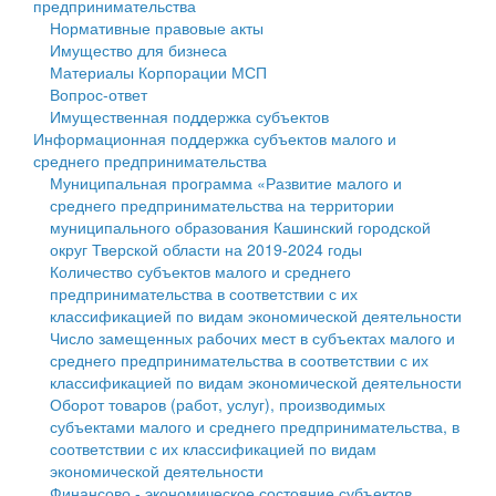
предпринимательства
Нормативные правовые акты
Государственные услуги
Символика
муниципального округа Тверской области
Финансовое управление
Имущество для бизнеса
Материалы Корпорации МСП
Промышленность и АПК
Устав
Администрация Кашинского муниципального округа
Бюджет для граждан
Вопрос-ответ
Имущественная поддержка субъектов
Экономика и бизнес
Гостям округа
Тверской области
Имущество
Информационная поддержка субъектов малого и
среднего предпринимательства
...
Туризм
Управление сельскими территориями
Выявление правообладателей ранее учтенных
Муниципальная программа «Развитие малого и
среднего предпринимательства на территории
Культура
Открытые данные
объектов недвижимости
муниципального образования Кашинский городской
округ Тверской области на 2019-2024 годы
Образование
Работа с обращениями граждан
Имущественная поддержка субъектов малого и
Количество субъектов малого и среднего
предпринимательства в соответствии с их
Здравоохранение
Муниципальный контроль
среднего предпринимательства
классификацией по видам экономической деятельности
Число замещенных рабочих мест в субъектах малого и
Социальная защита
Муниципальные услуги
Информационная поддержка субъектов малого и
среднего предпринимательства в соответствии с их
классификацией по видам экономической деятельности
Фотоальбом
Проекты административных регламентов
среднего предпринимательства
Оборот товаров (работ, услуг), производимых
субъектами малого и среднего предпринимательства, в
Антимонопольный комплаенс
Муниципальные программы
соответствии с их классификацией по видам
экономической деятельности
Противодействие коррупции
Контрольно-счетная палата
Финансово - экономическое состояние субъектов